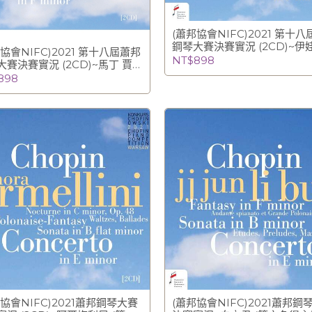
(蕭邦協會NIFC)2021 第十
鋼琴大賽決賽實況 (2CD)~伊
協會NIFC)2021 第十八屆蕭邦
揚 Eva Gevorgian
NT$898
大賽決賽實況 (2CD)~馬丁 賈
·賈西亞 (銅牌得主與最佳協奏曲
898
 Martin Garcia Garcia
協會NIFC)2021蕭邦鋼琴大賽
(蕭邦協會NIFC)2021蕭邦鋼