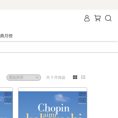
典月榜
共 9 件商品