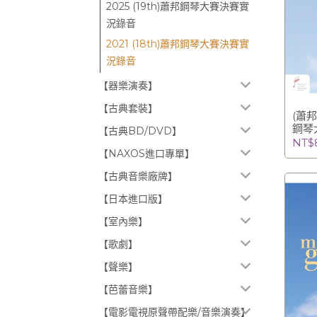
2025 (19th)蕭邦鋼琴大賽決賽實
況錄音
2021 (18th)蕭邦鋼琴大賽決賽實
況錄音
【器樂演奏】
【古典套裝】
(蕭邦
鋼琴
【古典BD/DVD】
(銀牌得
NT$
【NAXOS進口專單】
【古典音樂廠牌】
【日本進口版】
【室內樂】
【歌劇】
【聲樂】
【芭蕾音樂】
【電影電視原聲帶配樂/音樂演奏】