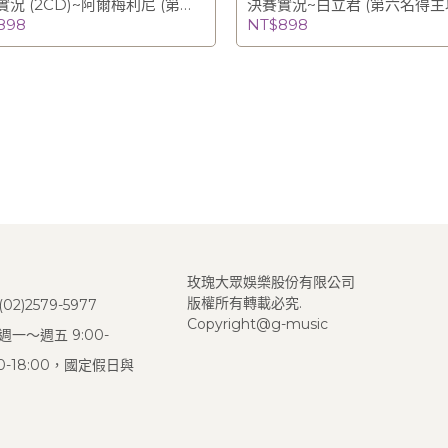
況 (2CD)~阿爾梅利尼 (第五
決賽實況~白立君 (第六名得主
 / Leonora Armellini
最佳年輕鋼琴家特別獎得主)/Jj 
898
NT$898
Li Bui
玫瑰大眾娛樂股份有限公司
版權所有轉載必究.
2)2579-5977
Copyright@g-music
一～週五 9:00-
:00-18:00，國定假日與