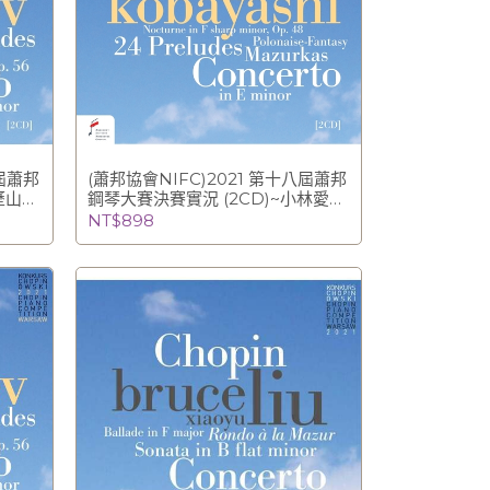
八屆蕭邦
(蕭邦協會NIFC)2021 第十八屆蕭邦
歷山大·
鋼琴大賽決賽實況 (2CD)~小林愛實
鳴曲演
Aimi Kobayashi
NT$898