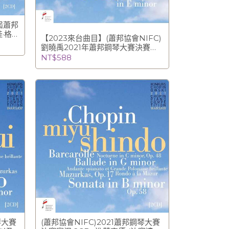
八屆蕭邦
娃·格沃
【2023來台曲目】(蕭邦協會NIFC)
劉曉禹2021年蕭邦鋼琴大賽決賽實
況錄音
NT$588
琴大賽
(蕭邦協會NIFC)2021蕭邦鋼琴大賽