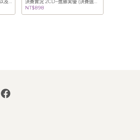
以及
決賽實況 2CD~進藤実優 (決賽遺珠
Jun
特別發行) / Miyu Shindo
NT$898