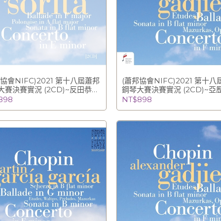
協會NIFC)2021 第十八屆蕭邦
(蕭邦協會NIFC)2021 第十
大賽決賽實況 (2CD)~反田恭平
鋼琴大賽決賽實況 (2CD)~亞
主) / Kyohei Sorita
加吉耶夫 (銀牌得主與最佳奏
898
NT$898
奏獎) Alexander Gadjiev