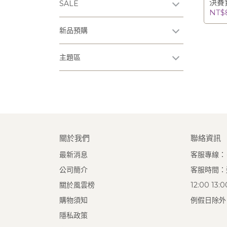
決賽實
SALE
名得主)
NT$
新品預購
主題區
關於我們
聯絡資訊
最新消息
客服專線：(0
公司簡介
客服時間：週
關於風雲榜
12:00 13
購物須知
例假日除外
隱私政策