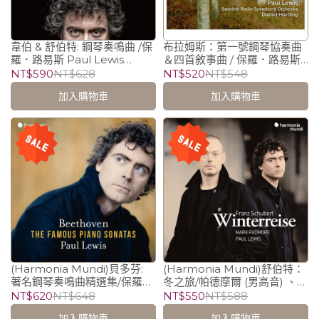
韋伯 & 舒伯特: 鋼琴奏鳴曲 /保
布拉姆斯：第一號鋼琴協奏曲
羅．路易斯 Paul Lewis
＆四首敘事曲 / 保羅．路易斯
(piano)
Paul Lewis (piano)
NT$590
NT$628
NT$520
NT$548
加入購物車
加入購物車
(Harmonia Mundi)貝多芬:
(Harmonia Mundi)舒伯特：
著名鋼琴奏鳴曲精選集/保羅．
冬之旅/帕德摩爾 (男高音) 、保
路易斯 Paul Lewis (piano)
羅．路易斯 Paul Lewis
NT$620
NT$648
NT$550
NT$588
(piano)
加入購物車
加入購物車