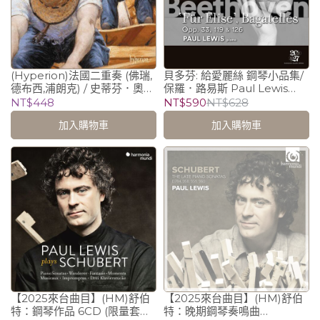
(Hyperion)法國二重奏 (佛瑞,
貝多芬: 給愛麗絲 鋼琴小品集/
德布西,浦朗克) / 史蒂芬．奧斯
保羅．路易斯 Paul Lewis
朋 Steven Osborne
(piano)
NT$448
NT$590
NT$628
(piano)、保羅．路易斯 Paul
加入購物車
加入購物車
Lewis (piano)
【2025來台曲目】(HM)舒伯
【2025來台曲目】(HM)舒伯
特：鋼琴作品 6CD (限量套裝)
特：晚期鋼琴奏鳴曲