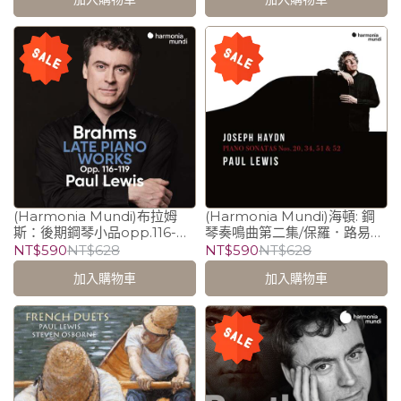
(Harmonia Mundi)布拉姆
(Harmonia Mundi)海頓: 鋼
斯：後期鋼琴小品opp.116-
琴奏鳴曲第二集/保羅．路易斯
119/保羅．路易斯 Paul Lewis
Paul Lewis (piano)
NT$590
NT$628
NT$590
NT$628
(piano)
加入購物車
加入購物車