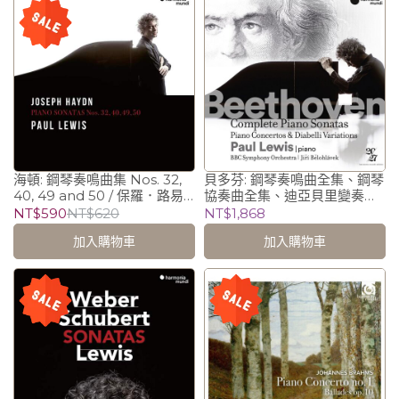
海頓: 鋼琴奏鳴曲集 Nos. 32,
貝多芬: 鋼琴奏鳴曲全集、鋼琴
40, 49 and 50 / 保羅．路易
協奏曲全集、迪亞貝里變奏曲
斯 Paul Lewis (piano)
(14CD)/保羅．路易斯 Paul
NT$590
NT$620
NT$1,868
Lewis (piano)
加入購物車
加入購物車