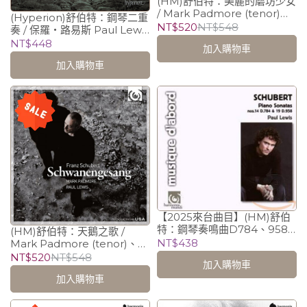
(HM)舒伯特：美麗的磨坊少女
/ Mark Padmore (tenor)、
(Hyperion)舒伯特：鋼琴二重
保羅．路易斯 Paul Lewis
NT$520
NT$548
奏 / 保羅‧路易斯 Paul Lewis
(piano)
(piano)、史蒂芬‧奧斯朋
NT$448
加入購物車
Steven Osborne (piano)
加入購物車
【2025來台曲目】(HM)舒伯
特：鋼琴奏鳴曲D784、958/
(HM)舒伯特：天鵝之歌 /
保羅．路易斯 Paul Lewis
NT$438
Mark Padmore (tenor)、保
(piano)
羅．路易斯 Paul Lewis
NT$520
NT$548
加入購物車
(piano)
加入購物車