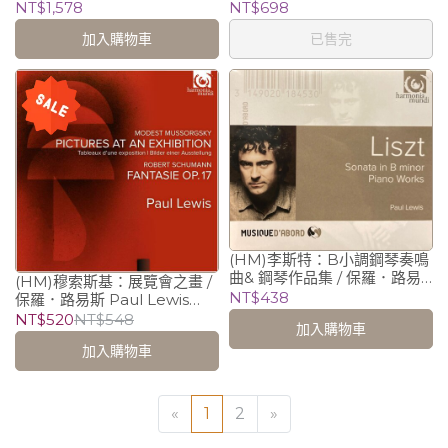
/ 保羅．路易斯 Paul Lewis
D.784,958~960 (2CD) / 保
NT$1,578
NT$698
(piano)
羅．路易斯 Paul Lewis
加入購物車
已售完
(piano)
(HM)李斯特：B小調鋼琴奏鳴
曲& 鋼琴作品集 / 保羅．路易
(HM)穆索斯基：展覽會之畫 /
斯 Paul Lewis (piano)
NT$438
保羅．路易斯 Paul Lewis
(piano)
NT$520
NT$548
加入購物車
加入購物車
«
1
2
»