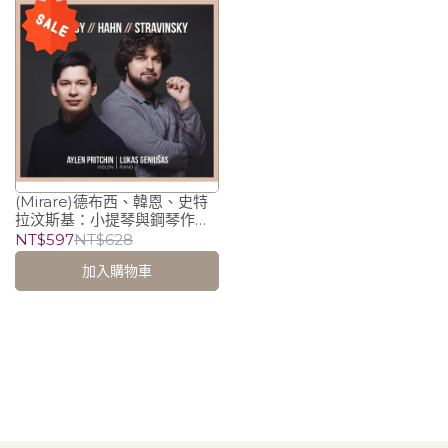
(Mirare)德布西、韓恩、史特
拉汶斯基：小提琴與鋼琴作
品/Lukas Geniusas
NT$597
NT$628
(Piano)、艾倫‧普利欽
加入購物車
Aylen Pritchin (Violin)