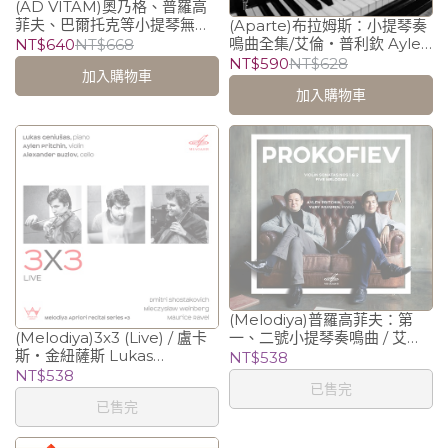
(AD VITAM)奧乃格、普羅高
菲夫、巴爾托克等小提琴無伴
(Aparte)布拉姆斯：小提琴奏
奏/艾倫‧普利欽 Aylen
鳴曲全集/艾倫‧普利欽 Aylen
NT$640
NT$668
Pritchin
Pritchin (violin)、葉梅里亞切
NT$590
NT$628
加入購物車
夫 Maxim Emelyanychev
加入購物車
(piano)
(Melodiya)普羅高菲夫：第
一、二號小提琴奏鳴曲 / 艾
(Melodiya)3x3 (Live) / 盧卡
倫‧普利欽 Aylen Pritchin
斯‧金紐薩斯 Lukas
NT$538
Geniusas (piano) , Aylen
NT$538
已售完
Pritchin (violin), Alexander
已售完
Buzlov (cello)