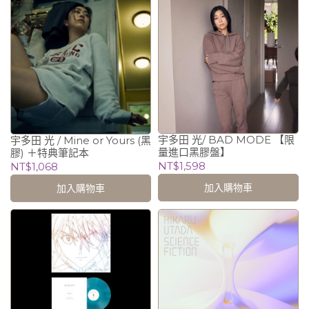
宇多田 光/ BAD MODE 【限
宇多田 光 / Mine or Yours (黑
量進口黑膠盤】
膠) ＋特典筆記本
NT$1,598
NT$1,068
加入購物車
加入購物車