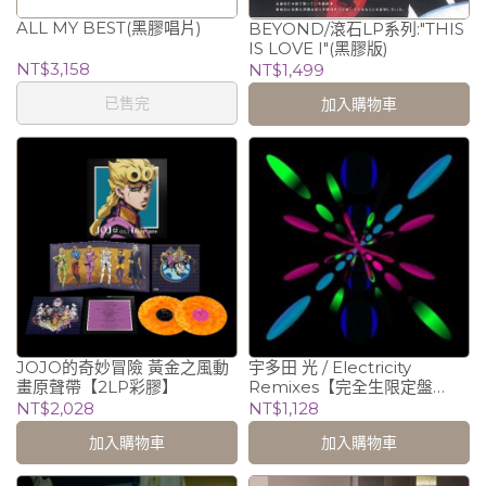
ALL MY BEST(黑膠唱片)
BEYOND/滾石LP系列:"THIS
IS LOVE I"(黑膠版)
NT$3,158
NT$1,499
已售完
加入購物車
JOJO的奇妙冒險 黃金之風動
宇多田 光 / Electricity
畫原聲帶【2LP彩膠】
Remixes【完全生限定盤
LP】
NT$2,028
NT$1,128
加入購物車
加入購物車