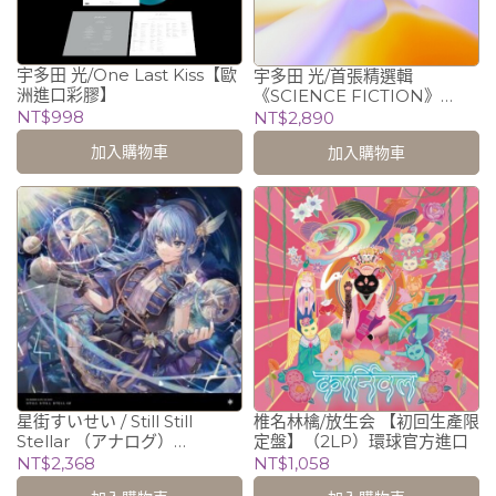
宇多田 光/One Last Kiss【歐
宇多田 光/首張精選輯
洲進口彩膠】
《SCIENCE FICTION》
（3LP）環球官方進口
NT$998
NT$2,890
加入購物車
加入購物車
星街すいせい / Still Still
椎名林檎/放生会 【初回生產限
Stellar （アナログ）
定盤】（2LP）環球官方進口
（2LP）
NT$2,368
NT$1,058