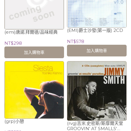
(EMI)爵士沙發(第一版) 2CD
(emi)唐諾.拜爾德/品味經典
NT$578
NT$298
加入購物車
加入購物車
(grp)小憩
(rvg)吉米.史密斯/斯摩爾天堂
GROOVIN' AT SMALLS'