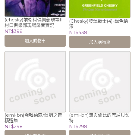
(chesky)前衛村俱樂部現場II
(Chesky)發燒爵士(4)-綠色情
村口俱樂部現場錄音實況
深
NT$398
NT$438
加入購物車
加入購物車
(emi-bn)喬韓德森/藍調之音
(emi-bn)無與倫比的席尼貝契
精選集
特
NT$298
NT$298