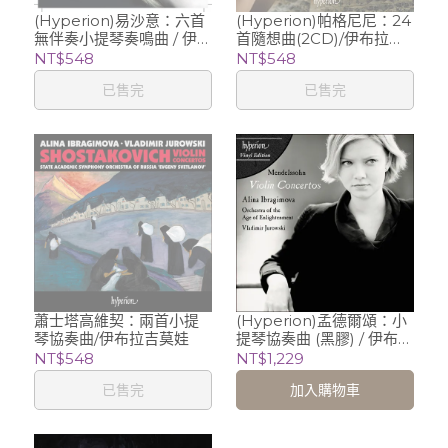
(Hyperion)易沙意：六首
(Hyperion)帕格尼尼：24
無伴奏小提琴奏鳴曲 / 伊布
首隨想曲(2CD)/伊布拉吉
拉吉莫娃 Alina
莫娃 (小提琴)
NT$548
NT$548
Ibragimova (violin)
已售完
已售完
蕭士塔高維契：兩首小提
(Hyperion)孟德爾頌：小
琴協奏曲/伊布拉吉莫娃
提琴協奏曲 (黑膠) / 伊布拉
吉莫娃 Alina Ibragimova
NT$548
NT$1,229
(violin)
已售完
加入購物車