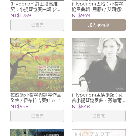
(Hyperion)蕭士塔高維
(Hyperion)巴哈：小提琴
契：小提琴協奏曲輯 (2片
協奏曲輯 (黑膠) / 艾莉娜˙
黑膠) / 艾莉娜‧伊布拉吉
伊布拉吉莫娃 Alina
NT$1,259
NT$949
莫娃 Alina Ibragimova
Ibragimova (小提琴)、強
已售完
加入購物車
(小提琴)、尤洛夫斯基 (指
納生‧柯漢 Jonathan
揮) 俄羅斯國立’史維特拉諾
Cohen (指揮) 阿康傑羅合
夫’交響樂團
奏團 Arcangelo
拉威爾:小提琴與鋼琴作品
(Hyperion)孟德爾頌：兩
全集 / 伊布拉吉莫娃 Alina
首小提琴協奏曲、芬加爾
Ibragimova (violin)
洞窟/伊布拉吉莫娃 Alina
NT$548
NT$548
Ibragimova (violin)
已售完
已售完