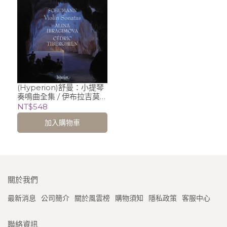
(Hyperion)舒曼：小提琴
奏鳴曲全集 / 伊布拉吉莫娃
Alina Ibragimova
NT$548
(violin)、Cedric
加入購物車
Tiberghien (piano)
關於我們
最新消息
公司簡介
關於風雲榜
購物須知
隱私政策
客服中心
聯絡資訊