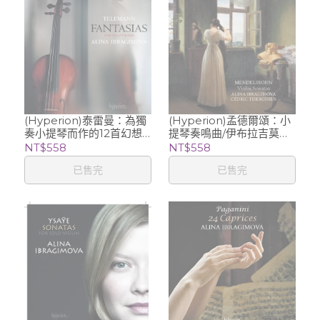
(Hyperion)泰雷曼：為獨
(Hyperion)孟德爾頌：小
奏小提琴而作的12首幻想
提琴奏鳴曲/伊布拉吉莫娃
曲/伊布拉吉莫娃 (小提琴)
(小提琴)
NT$558
NT$558
已售完
已售完