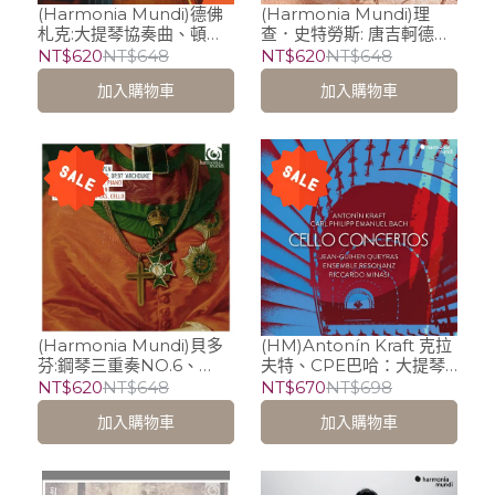
(Harmonia Mundi)德佛
(Harmonia Mundi)理
札克:大提琴協奏曲、頓卡
查．史特勞斯: 唐吉軻德、
三重奏 / 奎拉斯 Jean-
提爾的惡作劇 / 塔碧亞．齊
NT$620
NT$648
NT$620
NT$648
Guihen Queyras、梅尼
瑪曼 (中提琴)、Jean-
加入購物車
加入購物車
可夫 Alexander
Guihen Queyras 奎拉斯
Melnikov、佛斯特
(大提琴)、羅斯 (指揮) 科隆
Isabelle Faust
古澤尼希管絃樂團
(Harmonia Mundi)貝多
(HM)Antonín Kraft 克拉
芬:鋼琴三重奏NO.6、
夫特、CPE巴哈：大提琴
NO.7 [大公] / 梅尼可夫
協奏曲 / Jean-Guihen
NT$620
NT$648
NT$670
NT$698
Alexander Melnikov、
Queyras 奎拉斯 (大提
加入購物車
加入購物車
佛斯特 Isabelle Faust、
琴)、Riccardo Minasi 米
奎拉斯 Jean-Guihen
納西 (小提琴)
Queyras