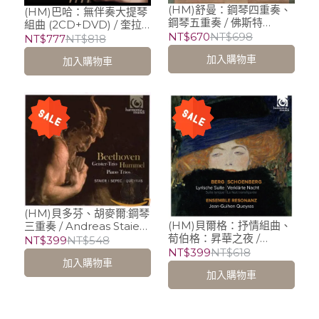
(HM)舒曼：鋼琴四重奏、
(HM)巴哈：無伴奏大提琴
鋼琴五重奏 / 佛斯特
組曲 (2CD+DVD) / 奎拉
Isabelle Faust (violin)、
NT$670
NT$698
斯 Jean-Guihen
NT$777
NT$818
Anne-Katharina
Queyras
加入購物車
Schreiber (violin)、
加入購物車
Antoine Tamestit
(viola)、奎拉斯 Jean-
Guihen Queyras
(cello)、梅尼可夫
Alexander Melnikov
(piano)
(HM)貝多芬、胡麥爾:鋼琴
(HM)貝爾格：抒情組曲、
三重奏 / Andreas Staier
荀伯格：昇華之夜 /
(piano)、Daniel Sepec
NT$399
NT$548
Ensemble Resonanz、
(violin) & 奎拉斯 Jean-
NT$399
NT$618
加入購物車
奎拉斯 Jean-Guihen
Guihen Queyras (cello)
加入購物車
Queyras