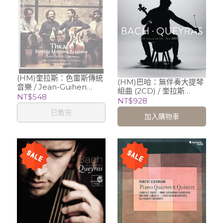
(HM)奎拉斯：色雷斯傳統
(HM)巴哈：無伴奏大提琴
音樂 / Jean-Guihen
組曲 (2CD) / 奎拉斯
Queyras (cello)
NT$548
Jean-Guihen Queyras
NT$928
(cello)
已售完
加入購物車