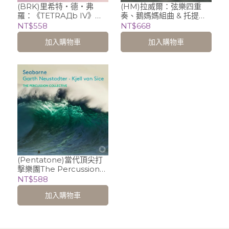
(BRK)里希特‧德‧弗
(HM)拉威爾：弦樂四重
羅：《TETRAДb IV》
奏、鵝媽媽組曲 & 托提
《澀谷樂章》等 (新音樂系
耶：拉威爾之舞 /
NT$558
NT$668
列49) / Isao Nakamura
Quatuor Debussy、
加入購物車
加入購物車
(打擊樂)、Irvine Arditti
Franck Tortiller
(小提琴)、Mike Svoboda
(vibraphone 顫音琴)
(長號）、Isabeella
Beumer (人聲)
(Pentatone)當代頂尖打
擊樂團The Percussion
Collective (演奏) 海洋、
NT$588
生命與人類情感的心靈探
加入購物車
索音樂