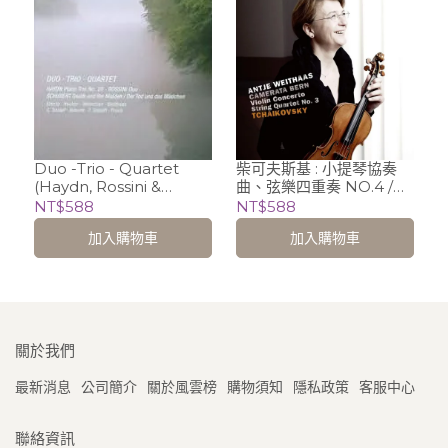
Duo -Trio - Quartet
柴可夫斯基 : 小提琴協奏
(Haydn, Rossini &
曲、弦樂四重奏 NO.4 /
Schubert) / 維特哈絲
Antje Weithaas
NT$588
NT$588
Antje Weithaas、特茲拉
加入購物車
加入購物車
夫 Christian Tetzlaff
關於我們
最新消息
公司簡介
關於風雲榜
購物須知
隱私政策
客服中心
聯絡資訊