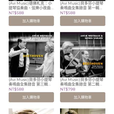
(Avi Music)德佛札克：小
(Avi Music)貝多芬小提琴
提琴協奏曲、弦樂小夜曲 /
奏鳴曲全集錄音 第一輯
維特哈絲 Antje Weithaas
(Nos 2, 4 & 9) / 維特哈絲
NT$588
NT$588
(violin)、Camerata
Antje Weithaas
加入購物車
加入購物車
Bern
(Avi Music)貝多芬小提琴
(Avi Music)貝多芬小提琴
奏鳴曲全集錄音 第三輯
奏鳴曲全集錄音 第二輯
(Nos 3、7、8) / / 維特哈
2CD (Nos 1, 5, 6 & 10) /
NT$588
NT$798
絲 Antje Weithaas
維特哈絲 Antje Weithaas
加入購物車
加入購物車
(violin)、Denes Varjon
(violin)、Denes Varjon
(piano)
(piano)