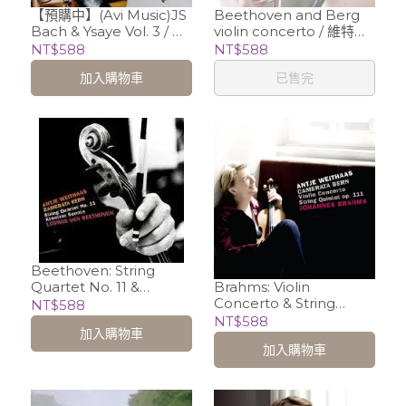
【預購中】(Avi Music)JS
Beethoven and Berg
Bach & Ysaye Vol. 3 / 維
violin concerto / 維特哈
特哈絲 Antje Weithaas
絲 Antje Weithaas
NT$588
NT$588
(小提琴)
加入購物車
已售完
Beethoven: String
Quartet No. 11 &
Brahms: Violin
Kreutzer Sonata / 維特
Concerto & String
NT$588
哈絲 Antje Weithaas、
Quintet Op. 111 / 維特哈
NT$588
加入購物車
Camerata Berlin
絲 Antje Weithaas
加入購物車