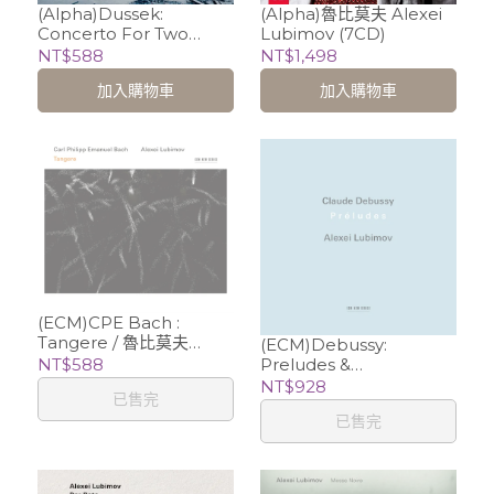
(Alpha)Dussek:
(Alpha)魯比莫夫 Alexei
Concerto For Two
Lubimov (7CD)
Pianos & Chamber
NT$588
NT$1,498
Works/Alexei
加入購物車
加入購物車
Lubimov、Finnish
Baroque Orchestra
(ECM)CPE Bach :
Tangere / 魯比莫夫
(ECM)Debussy:
Alexei Lubimov
NT$588
Preludes &
Transcriptions (2CD) /魯
NT$928
已售完
比莫夫 Alexei Lubimov
已售完
(piano)