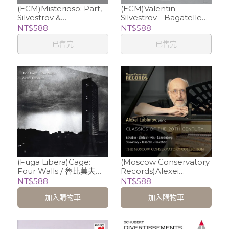
(ECM)Misterioso: Part,
(ECM)Valentin
Silvestrov &
Silvestrov - Bagatellen
Ustvolskaya / 魯比莫夫
und Serenaden /
NT$588
NT$588
Alexei Lubimov (piano),
Valentin Silvestrov
已售完
已售完
Alexander Trostiansky
(piano) & 魯比莫夫
(violin)
Alexei Lubimov (piano)
(Fuga Libera)Cage:
(Moscow Conservatory
Four Walls / 魯比莫夫
Records)Alexei
Alexei Lubimov
Lubimov 魯比莫夫莫斯科
NT$588
NT$588
音樂學院實況錄音集
加入購物車
加入購物車