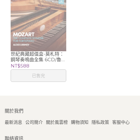
世紀典藏超值盒-莫札特：
鋼琴奏鳴曲全集 6CD/魯比
莫夫 Alexei
NT$588
Lubimov〈古鋼琴〉
已售完
關於我們
最新消息
公司簡介
關於風雲榜
購物須知
隱私政策
客服中心
聯絡資訊