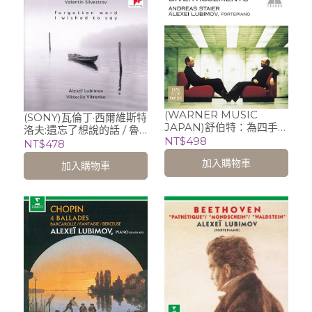
(WARNER MUSIC
(SONY)瓦倫丁·西爾維斯特
JAPAN)舒伯特：為四手聯
洛夫:遺忘了想說的話 / 魯
彈的嬉遊曲/魯比莫夫
NT$498
比莫夫 Alexei Lubimov
NT$478
Alexei Lubimov、
(鋼琴)、維克托里亞‧維特
加入購物車
Andreas Staier
加入購物車
連科 Viktoriia Vitrenko
(女高音)