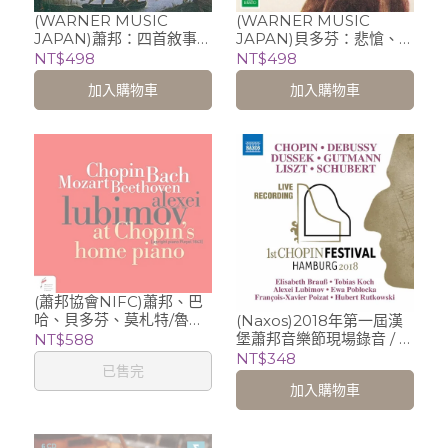
(WARNER MUSIC
(WARNER MUSIC
JAPAN)蕭邦：四首敘事
JAPAN)貝多芬：悲愴、月
曲/魯比莫夫 Alexei
光、華德斯坦奏鳴曲/魯比
NT$498
NT$498
Lubimov
莫夫 Alexei Lubimov
加入購物車
加入購物車
(蕭邦協會NIFC)蕭邦、巴
哈、貝多芬、莫札特/魯比
(Naxos)2018年第一屆漢
莫夫 Alexei Lubimov
堡蕭邦音樂節現場錄音 / 魯
NT$588
比莫夫等
NT$348
已售完
加入購物車