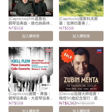
(Capriccio)HK葛魯伯：
(Capriccio)諾斯科夫斯
鋼琴協奏曲、維也納森林
基：弦樂四重奏 /
故事 / Frank Dupree
Meccore String
NT$558
NT$558
(piano), Orf Vienna
Quartet
加入購物車
加入購物車
Radio Symphony
Orchestra, HK Gruber
(Capriccio)謝爾‧弗倫：
(Decca)指揮大師祖賓‧
鋼琴協奏曲、大提琴協奏
梅塔90歲紀念發行：愛樂
曲 / Oliver Triendl
傳奇錄音典藏大全輯
NT$558
NT$6,363
NT$6,698
(piano), Benedict
(57CD) / 祖賓‧梅塔
加入購物車
加入購物車
Kloeckner (cello),
Zubin Mehta (指揮) 維也