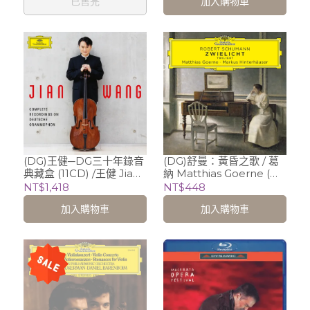
加入購物車
已售完
(指揮) 洛杉磯愛樂 Los
Kong Philharmonic
Angeles Philharmonic
Orchestra
(DG)王健─DG三十年錄音
(DG)舒曼：黃昏之歌 / 葛
典藏盒 (11CD) /王健 Jian
納 Matthias Goerne (男
Wang (大提琴)
中音)、興特霍伊瑟
NT$1,418
NT$448
Markus Hinterhauser
加入購物車
加入購物車
(鋼琴)