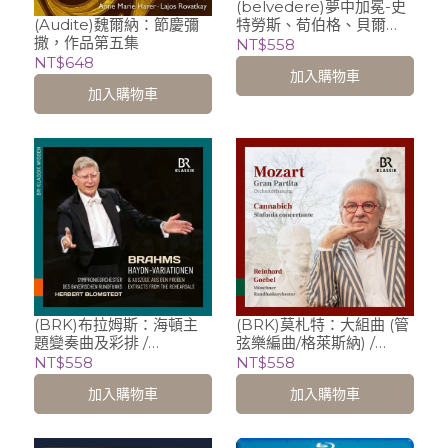
(belvedere)夢中加冕-史
(Audite)魏爾納：節慶彌
特勞斯、荀伯格、貝爾
撒，作品第五集
格：藝術歌曲 / Hanna-
NT$558
Elisabeth Müller
NT$648
加入購物車
(soprano), Juliane Ruf
加入購物車
(piano)
(BRK)布拉姆斯：海頓主
(BRK)莫札特：大組曲 (管
題變奏曲及彩排 /
弦樂編曲/格萊斯納) /
Herbert Blomstedt 布
Munich Radio
NT$558
NT$558
隆斯泰特
Orchestra、Reinhard
加入購物車
加入購物車
Goebel