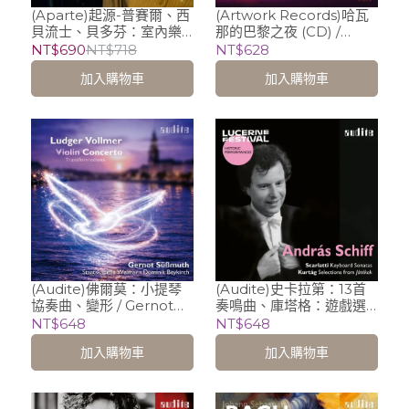
(Aparte)起源-普賽爾、西
(Artwork Records)哈瓦
貝流士、貝多芬：室內樂
那的巴黎之夜 (CD) /
作品集 / Trio Sypniewski
Roberto Fonseca &
NT$690
NT$718
NT$628
Vincent Segal
加入購物車
加入購物車
(Audite)佛爾莫：小提琴
(Audite)史卡拉第：13首
協奏曲、變形 / Gernot
奏鳴曲、庫塔格：遊戲選
Süßmuth (violin),
曲 / 席夫 Andras Schiff
NT$648
NT$648
Staatskapelle Weimar,
(piano)
加入購物車
加入購物車
Thüringer Bach
Collegium, Dominik
Beykirch