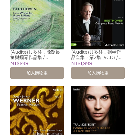
(Audite)貝多芬：晚期長
(Audite)貝多芬：鋼琴作
笛與鋼琴作品集 /
品全集，第2集 (5CD) /
Johannes Hustedt
Alfredo Perl (piano)
NT$698
NT$1,898
(flute), Sontraud
加入購物車
加入購物車
Speidel (piano)