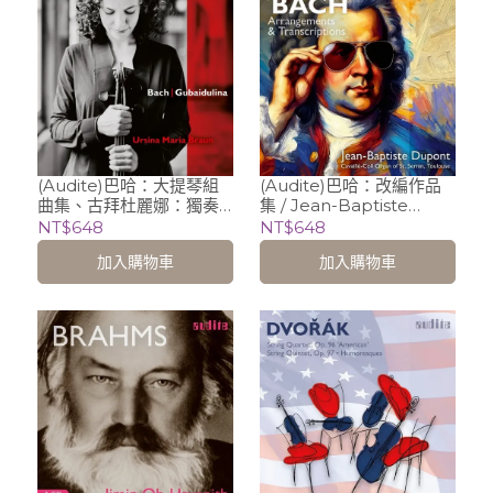
(Audite)巴哈：大提琴組
(Audite)巴哈：改編作品
曲集、古拜杜麗娜：獨奏
集 / Jean-Baptiste
大提琴前奏曲 / Ursina
Dupont (organ)
NT$648
NT$648
Maria Braun (cello)
加入購物車
加入購物車