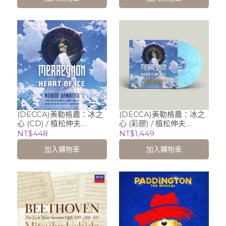
Berlin Radio Symphony
納、柏林、以色列、紐
Orchestra, Markus L.
約、佛羅倫斯與佛羅倫斯
Frank
愛樂
(DECCA)美勒格農：冰之
(DECCA)美勒格農：冰之
心 (CD) / 植松伸夫
心 (彩膠) / 植松伸夫
Nobuo Uematsu (配
Nobuo Uematsu (配
NT$448
NT$1,449
樂)、奧斯卡影后─艾莉西
樂)、奧斯卡影后─艾莉西
加入購物車
加入購物車
亞‧薇坎德 Alicia
亞‧薇坎德 Alicia
Vikander (旁白)、艾克哈
Vikander (旁白)、艾克哈
德‧斯帝爾 Eckehard
德‧斯帝爾 Eckehard
Stier (指揮) 倫敦交響樂團
Stier (指揮) 倫敦交響樂團
LSO
LSO