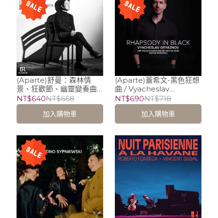
(Aparte)舒曼：森林情
(Aparte)蓋希文-黑色狂想
景、狂歡節、幽靈變奏曲 /
曲 / Vyacheslav
Dasol Kim (鋼琴)
Gryaznov (piano)
NT$640
NT$668
NT$690
NT$718
加入購物車
加入購物車