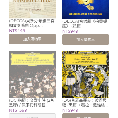
(DECCA)貝多芬:最後三首
(DECCA)音樂劇《柏靈頓
鋼琴奏鳴曲 Opp.
熊》 (彩膠)
109,110,111─東京三得利廳
NT$448
NT$949
音樂會實況 / 內田光子
加入購物車
加入購物車
Mitsuko Uchida (鋼琴)
(DG)普羅高菲夫：彼得與
(DG)指環：交響史詩 (2片
狼 (黑膠) / 薇拉‧戴維絲
黑膠) / 佩爾托科斯基
Viola Davis (旁白)、杜達
Tarmo Peltokoski (指揮)
NT$949
NT$1,399
美 Gustavo Dudamel
香港管弦樂團 Hong