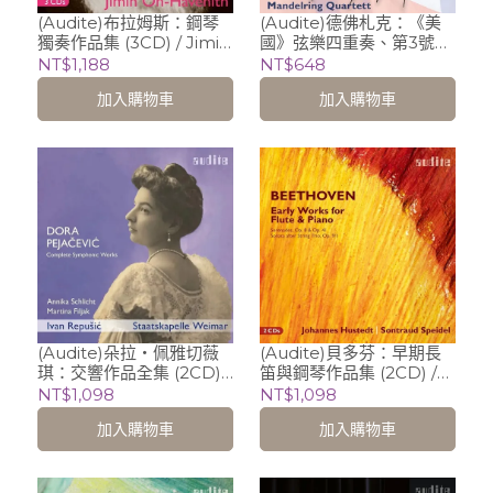
(Audite)布拉姆斯：鋼琴
(Audite)德佛札克：《美
獨奏作品集 (3CD) / Jimin
國》弦樂四重奏、第3號弦
Oh-Havenith (piano)
樂五重奏 / Roland Glassl
NT$1,188
NT$648
(viola), Mandelring
加入購物車
加入購物車
Quartet
(Audite)朵拉‧佩雅切薇
(Audite)貝多芬：早期長
琪：交響作品全集 (2CD) /
笛與鋼琴作品集 (2CD) /
Annika Schlicht
Johannes Hustedt
NT$1,098
NT$1,098
(mezzo), Martina Filjak
(flute), Sontraud
加入購物車
加入購物車
(piano), Staatskapelle
Speidel (piano)
Weimar, Ivan Repusic