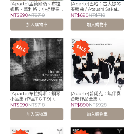
(Aparte)孟德爾頌、布拉
(Aparte)巴哈：古大提琴
姆斯、葛利格：小提琴奏
奏鳴曲 / Atsushi Sakai
鳴曲 / Manon Galy
(viola da gamba),
NT$690
NT$718
NT$690
NT$718
(violin), Jorge Gonzalez
Christophe Rousset
加入購物車
加入購物車
Buajasan (piano)
(harpsichord)
(Aparte)布拉姆斯：鋼琴
(Aparte)普朗克：無伴奏
小品集 (作品116-119) /
合唱作品全集 /
Fabrizio Chiovetta
Ensemble Aedes,
NT$690
NT$718
NT$890
NT$928
(piano)
Mathieu Romano
加入購物車
加入購物車