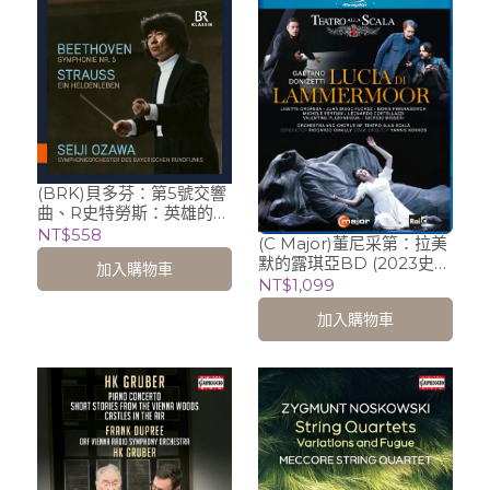
(BRK)貝多芬：第5號交響
曲、R史特勞斯：英雄的生
涯 / Seiji Ozawa 小澤征爾
NT$558
(C Major)董尼采第：拉美
默的露琪亞BD (2023史卡
加入購物車
拉歌劇院)
NT$1,099
加入購物車