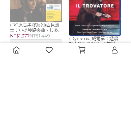
(DG原音黑膠系列)西貝流
士：小提琴協奏曲、貝多
芬：兩首小提琴浪漫曲 (1
NT$1,377
NT$1,449
(Dynamic)威爾第：遊唱
片黑膠/限量編號)/ 祖克曼
詩人BD (2016馬切拉塔歌
已售完
Pinchas Zuckerman (小
劇節)
NT$1,099
提琴)、巴倫波英 Daniel
Barenboim (指揮) 倫敦
加入購物車
愛樂管弦樂團 LPO
(ECM)Heiner Goebbels