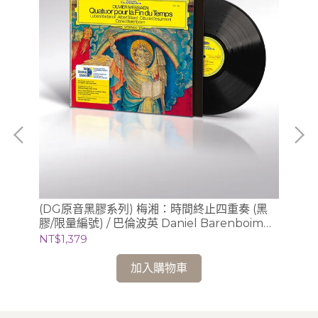
》/
(DG原音黑膠系列) 梅湘：時間終止四重奏 (黑
(
膠/限量編號) / 巴倫波英 Daniel Barenboim
曲
(鋼琴)
Cl
NT$1,379
NT
加入購物車