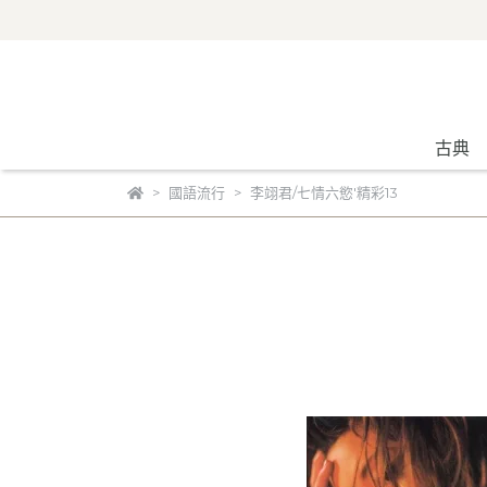
古典
國語流行
李翊君/七情六慾'精彩13