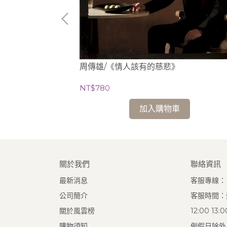
puy問火》
周傳雄/《情人該有的慈悲》
NT$780
加入購物車
關於我們
聯絡資訊
最新消息
客服專線：(0
公司簡介
客服時間：週
關於風雲榜
12:00 13
購物須知
例假日除外