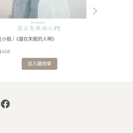
克小姐 /《還在失眠的人啊》
Kasavakan
$458
NT$500
加入購物車