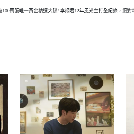
破100萬張唯一黃金精選大碟! 李翊君12年風光主打全紀錄，絕對