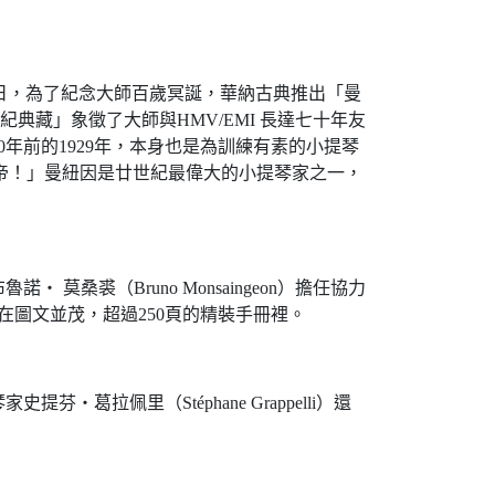
月22日，為了紀念大師百歲冥誕，華納古典推出「曼
典藏」象徵了大師與HMV/EMI 長達七十年友
年前的1929年，本身也是為訓練有素的小提琴
定有上帝！」曼紐因是廿世紀最偉大的小提琴家之一，
裘（Bruno Monsaingeon）擔任協力
在圖文並茂，超過250頁的精裝手冊裡。
佩里（Stéphane Grappelli）還