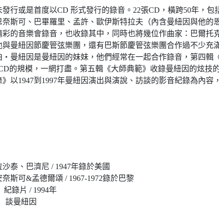
行或是首度以CD 形式發行的錄音。22張CD，橫跨50年，包
恩奈斯可、巴畢羅里、孟許、歐伊斯特拉夫（內含曼紐因與他的
場精彩的音樂會錄音，也收錄其中，同時也將幾位作曲家：巴爾托
他與曼紐因節慶管弦樂團，還有巴斯節慶管弦樂團合作過不少充
柏‧曼紐因是曼紐因的妹妹，他們經常在一起合作錄音，第四輯
2CD的規模，一網打盡。第五輯《大師典範》收錄曼紐因的炫技
以1947到1997年曼紐因演出與演說、訪談的影音紀錄為內容，
泰、巴濟尼 / 1947年錄於美國
可&孟德爾頌 / 1967-1972錄於巴黎
y〉紀錄片 / 1994年
eon）談曼紐因