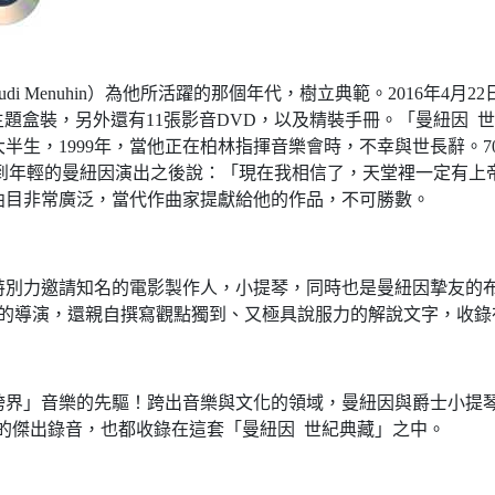
di Menuhin）為他所活躍的那個年代，樹立典範。2016年4
主題盒裝，另外還有11張影音DVD，以及精裝手冊。「曼紐因 世紀
生，1999年，當他正在柏林指揮音樂會時，不幸與世長辭。70
tein），聽到年輕的曼紐因演出之後說：「現在我相信了，天堂裡一
曲目非常廣泛，當代作曲家提獻給他的作品，不可勝數。
邀請知名的電影製作人，小提琴，同時也是曼紐因摯友的布魯諾‧ 莫桑
片的導演，還親自撰寫觀點獨到、又極具說服力的解說文字，收錄
音樂的先驅！跨出音樂與文化的領域，曼紐因與爵士小提琴家史提芬‧葛拉
kar）的傑出錄音，也都收錄在這套「曼紐因 世紀典藏」之中。