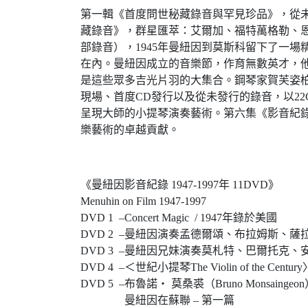
第一輯《首度問世秘藏錄音與罕見珍品》，從未發
藏錄音》，群星匯萃：艾爾加、福特萬格勒、
部錄音），1945年曼紐因到莫斯科留下了一
在內。曼紐因成立的音樂節，作育無數英才，
是這些眾多吉光片羽的大集合。鋼琴家賀芙姿
現場、首度CD發行以及從未發行的錄音，以2
呈現大師的小提琴演奏藝術。第六集《影音紀錄》
樂藝術的卓越貢獻。
《曼紐因影音紀錄 1947-1997年 11DVD》
Menuhin on Film 1947-1997
DVD 1 –Concert Magic / 1947年錄於美國
DVD 2 –曼紐因演奏孟德爾頌、布拉姆斯、薩拉沙
DVD 3 –曼紐因兄妹演奏莫札特、巴爾托克、安奈斯
DVD 4 –＜世紀小提琴The Violin of the Centur
DVD 5 –布魯諾‧ 莫桑裘（Bruno Monsaing
曼紐因在蘇聯 – 第一篇