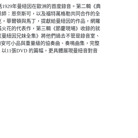
括1929年曼紐因在歐洲的首度錄音。第二輯《典
恩師：恩奈斯可，以及福特萬格勒共同合作的全
克，華爾頓與馬丁，提獻給曼紐因的作品，網羅
滿火花的代表作，第三輯《節慶現場》收錄的就
《曼紐因兄妹全集》將他們過去不管是錄音室、
的安可小品與重量級的協奏曲、奏鳴曲集，完整
以11張DVD 的篇幅，更具體展現曼紐音對音