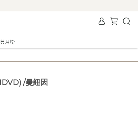
典月榜
1DVD) /曼紐因