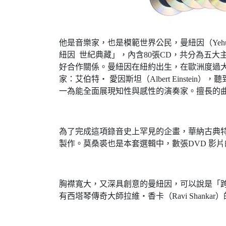
他是音樂家，也是模範世界公民，曼紐因（Yehu
紐因 世紀典藏」，內含80張CD，共分為五大
好合作關係。曼紐因在紐約出生，在歐洲度過大半
家：艾伯特‧ 愛因斯坦（Albert Eins
一為能全面展現知性與感性的演奏家。擅長的
為了完成這項錄音史上罕見的企畫，華納古典特別力
製作。莫桑裘也是本套選輯中，數張DVD 影
胸襟寬大，又深具創意的曼紐因，可以說是「跨界」
有西塔琴傳奇大師拉維‧香卡（Ravi Shan