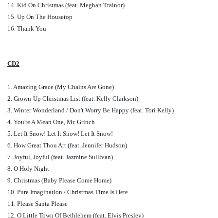
14. Kid On Christmas (feat. Meghan Trainor)
15. Up On The Housetop
16. Thank You
CD2
1. Amazing Grace (My Chains Are Gone)
2. Grown-Up Christmas List (feat. Kelly Clarkson)
3. Winter Wonderland / Don't Worry Be Happy (feat. Tori Kelly)
4. You're A Mean One, Mr. Grinch
5. Let It Snow! Let It Snow! Let It Snow!
6. How Great Thou Art (feat. Jennifer Hudson)
7. Joyful, Joyful (feat. Jazmine Sullivan)
8. O Holy Night
9. Christmas (Baby Please Come Home)
10. Pure Imagination / Christmas Time Is Here
11. Please Santa Please
12. O Little Town Of Bethlehem (feat. Elvis Presley)