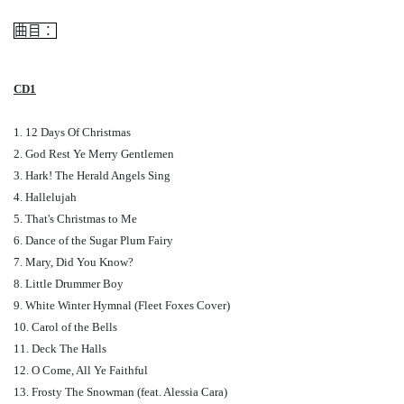
曲目：
CD1
1. 12 Days Of Christmas
2. God Rest Ye Merry Gentlemen
3. Hark! The Herald Angels Sing
4. Hallelujah
5. That's Christmas to Me
6. Dance of the Sugar Plum Fairy
7. Mary, Did You Know?
8. Little Drummer Boy
9. White Winter Hymnal (Fleet Foxes Cover)
10. Carol of the Bells
11. Deck The Halls
12. O Come, All Ye Faithful
13. Frosty The Snowman (feat. Alessia Cara)