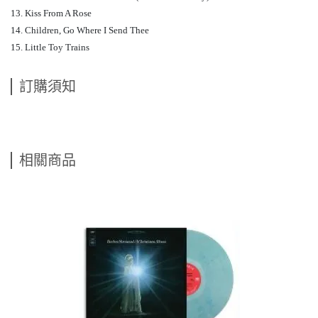
13. Kiss From A Rose
14. Children, Go Where I Send Thee
15. Little Toy Trains
訂購須知
相關商品