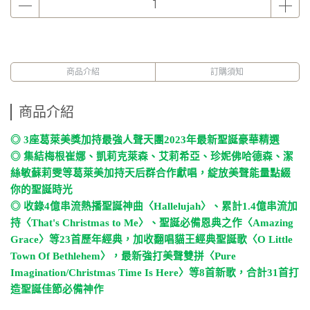
商品介紹
訂購須知
商品介紹
◎
3
座葛萊美獎加持最強人聲天團
2023
年最新聖誕豪華精選
◎
集結梅根崔娜、凱莉克萊森、艾莉希亞、珍妮佛哈德森、潔
絲敏蘇莉雯等葛萊美加持天后群合作獻唱，綻放美聲能量點綴
你的聖誕時光
◎
收錄
4
億串流熱播聖誕神曲〈
Hallelujah
〉、累計
1.4
億串流加
持〈
That's Christmas to Me
〉、聖誕必備恩典之作〈
Amazing
Grace
〉等
23
首歷年經典，加收翻唱貓王經典聖誕歌〈
O Little
Town Of Bethlehem
〉，最新強打美聲雙拼〈
Pure
Imagination/Christmas Time Is Here
〉等
8
首新歌，合計
31
首打
造聖誕佳節必備神作