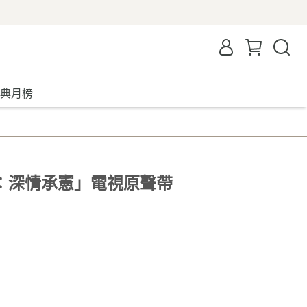
典月榜
：深情承憲」電視原聲帶