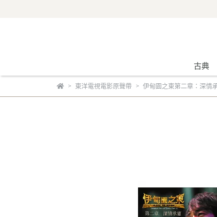
古典
東洋電視電影原聲帶
伊甸園之東第二章：深情