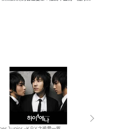
電影原聲帶/初雪
per Junior –K.R.Y.之追愛一族