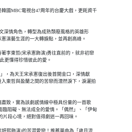
韓國MBC電視台47周年的台慶大戲，更耗資千
的斯文深情角色，轉型為成熟頹廢風格的英雄形
承憲演藝生涯的一大轉捩點，並再創高峰。
著李東哲(宋承憲飾演)勇往直前的，就非初戀
因此更懂得珍惜彼此的愛。
逝」，為天王宋承憲復出後首開金口，深情獻
投入東哲與盈蘭之間的苦戀而澘然淚下，淚灑拍
漓盡致，實為該劇感情線中極具份量的一首歌
面臨阻礙、無法成全的愛情。「偶然」、「伊甸
動的片段心境，絕對值得劇迷一再回味。
(李妍熙飾演)的苦澀愛戀！推薦單曲為「歲月流