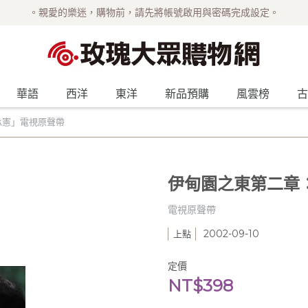
。親愛的樂迷，購物前，請先將帳號啟用與密碼完成設定。
華語
西洋
東洋
新品預購
風雲榜
古
承憲」電視原聲帶
伊甸園之東第二章
電視原聲帶
2002-09-10
上點
定價
NT$398