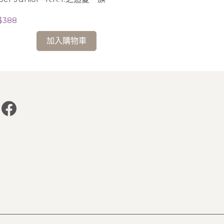
盤】
NT$438
$388
加入購物車