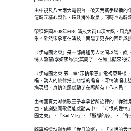
由中視及八大兩大電視台，破天荒攜手聯播的年
億韓元精心製作，遠赴海外取景；同時也為韓
榮獲韓國2008年MBC演技大賞14項大獎，
象。雖然宋承憲在演技上面臨了更多的困難與
『伊甸園之東』是一部講述男人之間以智、謀、
情人盈蘭(李妍熙飾演)莫屬了，在如此顯惡的
『伊甸園之東 第二章/ 深情承憲』電視原聲
唱，動人的旋律搭上悲愴的嗓音，深情演唱出
攝現場，真情流露感動了在場所有工作人員。
由韓國實力派情歌王子李承哲所詮釋的「你聽
曲，使劇迷聞歌便能感動其中。「可恨的愛情
園之東」、「Sad Mie」、「避靜的家」
隨專輯還特別加贈「歲月流逝」、「可恨的愛情」