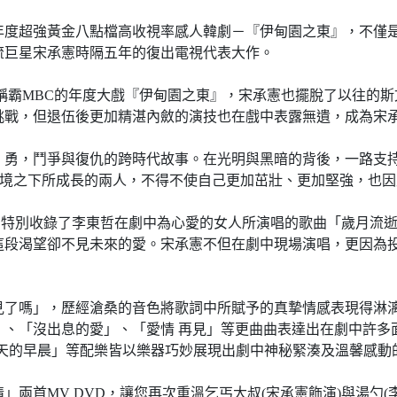
度超強黃金八點檔高收視率感人韓劇－『伊甸園之東』，不僅是
流巨星宋承憲時隔五年的復出電視代表大作。
風光稱霸MBC的年度大戲『伊甸園之東』，宋承憲也擺脫了以往
挑戰，但退伍後更加精湛內斂的演技也在戲中表露無遺，成為宋
勇，鬥爭與復仇的跨時代故事。在光明與黑暗的背後，一路支持
逆境之下所成長的兩人，不得不使自己更加茁壯、更加堅強，也
帶，特別收錄了李東哲在劇中為心愛的女人所演唱的歌曲「歲月流
這段渴望卻不見未來的愛。宋承憲不但在劇中現場演唱，更因為
見了嗎」，歷經滄桑的音色將歌詞中所賦予的真摯情感表現得淋
」、「沒出息的愛」、「愛情 再見」等更曲曲表達出在劇中許多
、「冬天的早晨」等配樂皆以樂器巧妙展現出劇中神秘緊湊及溫馨感
兩首MV DVD，讓您再次重溫乞丐大叔(宋承憲飾演)與湯勺