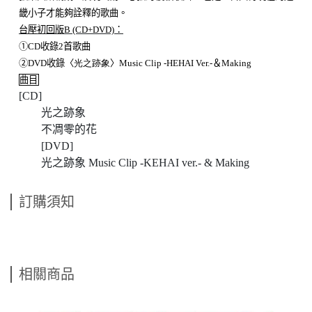
畿小子才能夠詮釋的歌曲。
台壓初回版B (CD+DVD)：
①CD
收錄2首歌曲
②
DVD
收錄〈
光之跡象
〉Music Clip -HEHAI Ver.-＆Making
曲目
[CD]
光之跡象
不凋零的花
[DVD]
光之跡象
Music Clip -KEHAI ver.- & Making
訂購須知
相關商品