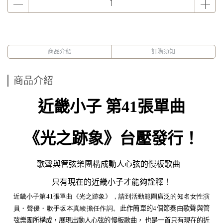
商品介紹
訂購須知
商品介紹
近畿小子 第41張單曲
《光之跡象》
台壓發行！
歌聲與管弦樂團構成動人心弦的慢板歌曲
只有現在的近畿小子才能夠詮釋！
近畿小子第
41
張單曲《光之跡象》，請到活動範圍廣泛的知名女性演
員・聲優・歌手坂本真綾擔任作詞。
此作簡單的4個節奏由歌聲與管
弦樂團所構成，展現出動人心弦的慢板歌曲， 也是一首只有現在的近