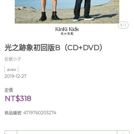
1
/
1
光之跡象初回版B（CD+DVD）
近畿小子
avex
2019-12-27
定價
NT$318
商品編號:
4719760203274