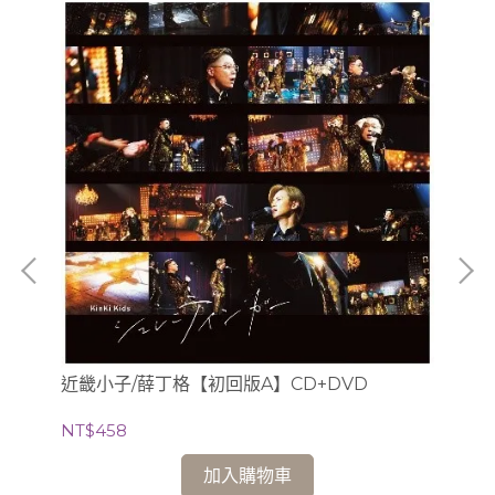
近畿小子/薛丁格【初回版A】CD+DVD
近
NT$458
NT
加入購物車