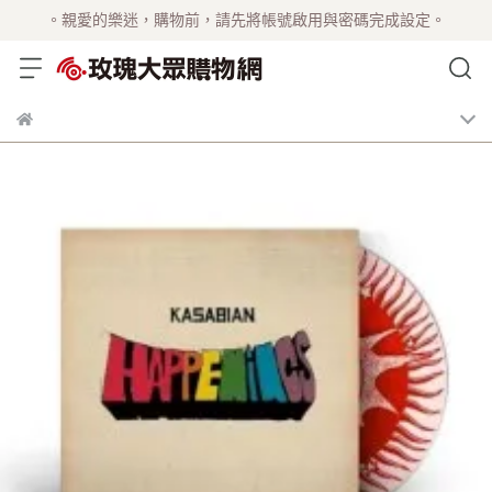
。親愛的樂迷，購物前，請先將帳號啟用與密碼完成設定。