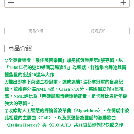
商品介紹
訂購須知
商品介紹
◎
全英音樂獎「最佳英國樂團」加冕搖滾樂團第
8
張專輯，以
「
1960
年代的迷幻樂團現場演出」為靈感，打造集合舞池與衝
撞能量的出道
20
週年大作
◎
推出即拿下英國金榜冠軍，達成連續
7
張都拿冠軍的自身紀
錄，並獲得外媒
NME 4
星、
Clash 7/10
分、英國獨立報
4
星推
薦，
NME
評比為「明確展現情緒悸動能量，是卡薩比恩近年最
強大的專輯。」
◎
收錄對人工智慧的評論首波單曲〈
Algorithms
〉、在情感中彼
此相愛的主題曲〈
Call
〉，以及原聲帶為靈感的激勵歌曲
〈
Italian Horror
〉與〈
G.O.A.T.
〉共
11
首給你愉悅快感之作