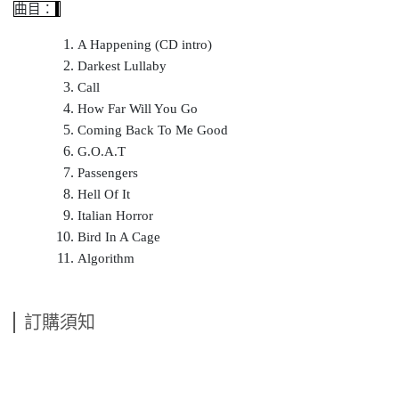
曲目：
A Happening (CD intro)
Darkest Lullaby
Call
How Far Will You Go
Coming Back To Me Good
G.O.A.T
Passengers
Hell Of It
Italian Horror
Bird In A Cage
Algorithm
訂購須知