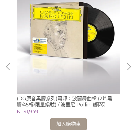
、
(DG原音黑膠系列)蕭邦：波蘭舞曲輯 (2片黑
(S
利謝茲
膠/45轉/限量編號) / 波里尼 Pollini (鋼琴)
Sc
錄音
NT$1,949
NT
加入購物車