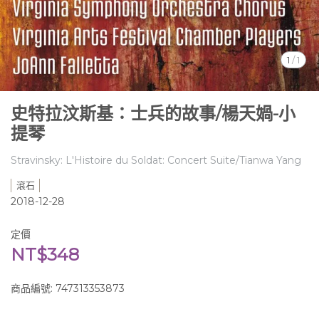
1
/
1
史特拉汶斯基：士兵的故事/楊天媧-小
提琴
Stravinsky: L'Histoire du Soldat: Concert Suite/Tianwa Yang
滾石
2018-12-28
定價
NT$348
商品編號:
747313353873