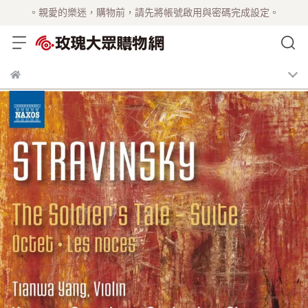
。親愛的樂迷，購物前，請先將帳號啟用與密碼完成設定。