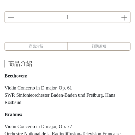
商品介紹
訂購須知
商品介紹
Beethoven:
Violin Concerto in D major, Op. 61
SWR Sinfonieorchester Baden-Baden und Freiburg, Hans
Rosbaud
Brahms:
Violin Concerto in D major, Op. 77
Orchestre National de la Radiodiffusion-Television Francaise,