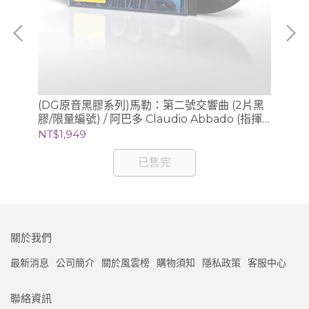
曲全
(DG原音黑膠系列)馬勒：第二號交響曲 (2片黑
【
膠/限量編號) / 阿巴多 Claudio Abbado (指揮)
白建
芝加哥交響樂團
NT$1,949
NT
已售完
關於我們
最新消息
公司簡介
關於風雲榜
購物須知
隱私政策
客服中心
聯絡資訊