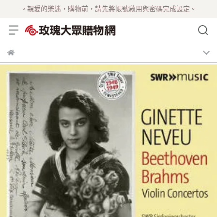
。親愛的樂迷，購物前，請先將帳號啟用與密碼完成設定。