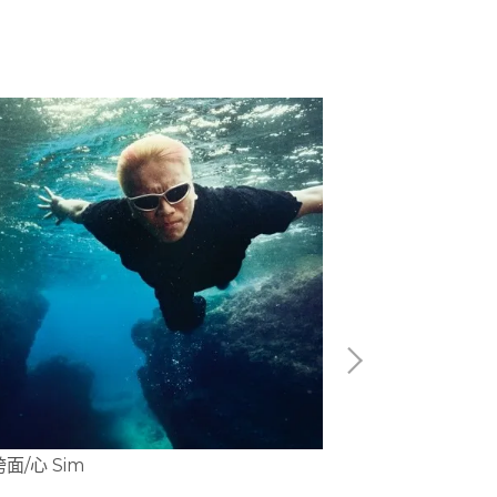
阿跨面/心 Sim
丁噹 / 日與夜