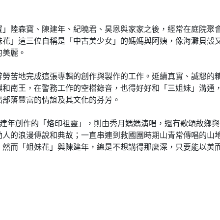
寶」陸森寶、陳建年、紀曉君、昊恩與家家之後，經常在庭院聚
妹花」這三位自稱是「中古美少女」的媽媽與阿姨，像海灘貝殼
的美麗。
辭勞苦地完成這張專輯的創作與製作的工作。延續真實、誠懇的
嶼和南王，在警務工作的空檔錄音，也得好好和「三姐妹」溝通
出部落豐富的情誼及其文化的芬芳。
」，陳建年創作的「烙印祖靈」，則由秀月媽媽演唱，還有歌頌故鄉
動人的浪漫傳說和典故；一直串連到救國團時期山青常傳唱的山
。然而「姐妹花」與陳建年，總是不想講得那麼深，只要能以美