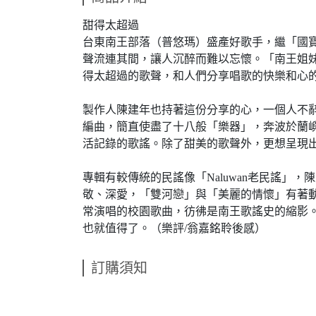
甜得太超過
台東南王部落（普悠瑪）盛產好歌手，繼「國
聲流連其間，讓人沉醉而難以忘懷。「南王姐
得太超過的歌聲，和人們分享唱歌的快樂和心
製作人陳建年也持著這份分享的心，一個人不
編曲，簡直使盡了十八般「樂器」，奔波於蘭
活記錄的歌謠。除了甜美的歌聲外，更想呈現
專輯有較傳統的民謠像「Naluwan老民謠
敬、深愛，「雙河戀」與「美麗的情懷」有著
常演唱的校園歌曲，彷彿是南王歌謠史的縮影
也就值得了。（樂評/翁嘉銘聆後感）
訂購須知