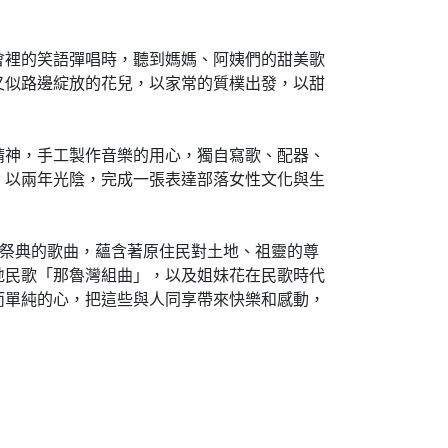
會裡的笑語彈唱時，聽到媽媽、阿姨們的甜美歌
又似路邊綻放的花兒，以家常的質樸出發，以甜
精神，手工製作音樂的用心，獨自寫歌、配器、
，以兩年光陰，完成一張表達部落女性文化與生
與祭典的歌曲，蘊含著原住民對土地、祖靈的尊
地民歌「那魯灣組曲」，以及姐妹花在民歌時代
而單純的心，把這些與人同享帶來快樂和感動，