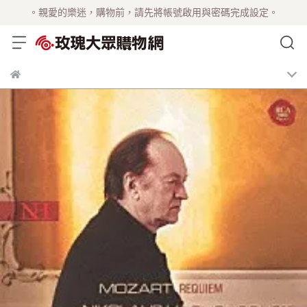
。親愛的樂迷，購物前，請先將帳號啟用與密碼完成設定。