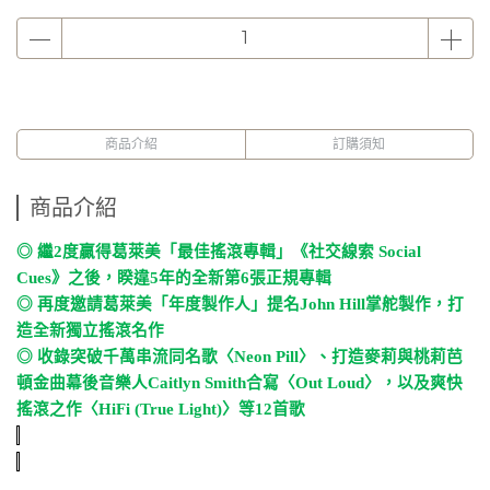
商品介紹
訂購須知
商品介紹
◎
繼
2
度贏得葛萊美「最佳搖滾專輯」《社交線索
Social
Cues
》之後，睽違
5
年的全新第
6
張正規專輯
◎
再度邀請葛萊美「年度製作人」提名
John Hill
掌舵製作，打
造全新獨立搖滾名作
◎
收錄突破千萬串流同名歌〈
Neon Pill
〉、打造麥莉與桃莉芭
頓金曲幕後音樂人
Caitlyn Smith
合寫〈
Out Loud
〉，以及爽快
搖滾之作〈
HiFi (True Light)
〉等
12
首歌