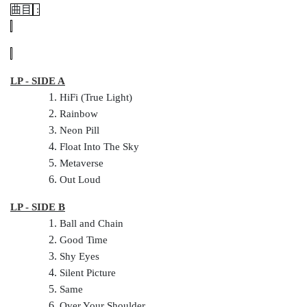
曲目
:
LP - SIDE A
HiFi (True Light)
Rainbow
Neon Pill
Float Into The Sky
Metaverse
Out Loud
LP - SIDE B
Ball and Chain
Good Time
Shy Eyes
Silent Picture
Same
Over Your Shoulder