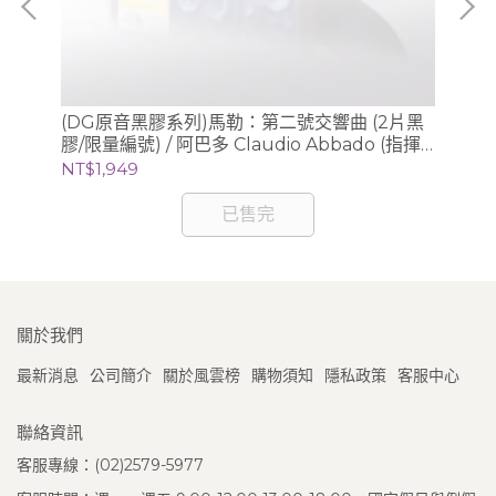
、
(DG原音黑膠系列)馬勒：第二號交響曲 (2片黑
(S
膠/限量編號) / 阿巴多 Claudio Abbado (指揮)
Sc
芝加哥交響樂團
錄音
NT$1,949
NT
已售完
關於我們
最新消息
公司簡介
關於風雲榜
購物須知
隱私政策
客服中心
聯絡資訊
客服專線：(02)2579-5977