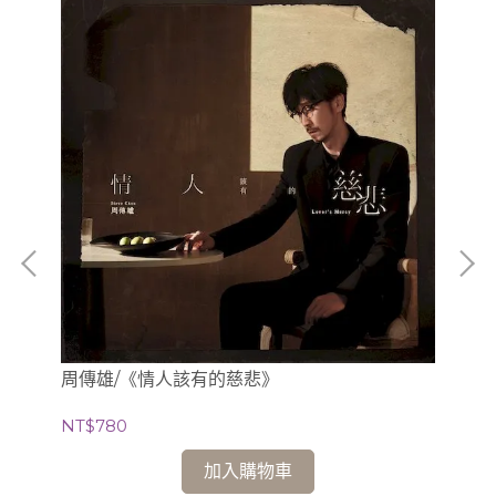
周傳雄/《情人該有的慈悲》
GX
NT$780
NT
加入購物車