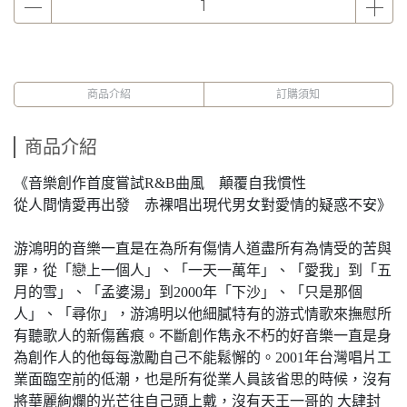
商品介紹
訂購須知
商品介紹
《音樂創作首度嘗試R&B曲風 顛覆自我慣性
從人間情愛再出發 赤裸唱出現代男女對愛情的疑惑不安》
游鴻明的音樂一直是在為所有傷情人道盡所有為情受的苦與
罪，從「戀上一個人」、「一天一萬年」、「愛我」到「五
月的雪」、「孟婆湯」到2000年「下沙」、「只是那個
人」、「尋你」，游鴻明以他細膩特有的游式情歌來撫慰所
有聽歌人的新傷舊痕。不斷創作雋永不朽的好音樂一直是身
為創作人的他每每激勵自己不能鬆懈的。2001年台灣唱片工
業面臨空前的低潮，也是所有從業人員該省思的時候，沒有
將華麗絢爛的光芒往自己頭上戴，沒有天王一哥的 大肆封