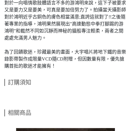
對於一向唱情歌肢體語言不多的游鴻明來說，這下子被要求
又是要力又是要美，可真是要加倍努力了。拍攝當天攝影師
對於鴻明近乎古銅色的膚色相當滿意;直誇這就對了!!之後隨
著專業的指導，鴻明果然展現出”高速動態中拳打腳踢的游
鴻明”和截然不同如沉靜而神秘的貓般專注輕柔，兩者之間
處處充滿男人魅力。
為了回饋歌迷，珍藏最美的畫面，大宇唱片將地下鐵的音樂
錄影帶製作成限量VCD隨CD附贈，但因數量有限，優先搶
購首批的歌迷才能擁有！
訂購須知
相關商品