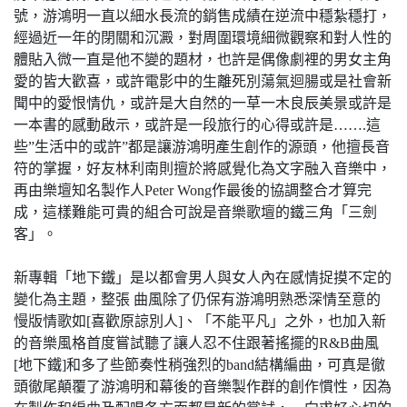
號，游鴻明一直以細水長流的銷售成績在逆流中穩紮穩打，
經過近一年的閉關和沉澱，對周圍環境細微觀察和對人性的
體貼入微一直是他不變的題材，也許是偶像劇裡的男女主角
愛的皆大歡喜，或許電影中的生離死別蕩氣迴腸或是社會新
聞中的愛恨情仇，或許是大自然的一草一木良辰美景或許是
一本書的感動啟示，或許是一段旅行的心得或許是…….這
些”生活中的或許”都是讓游鴻明產生創作的源頭，他擅長音
符的掌握，好友林利南則擅於將感覺化為文字融入音樂中，
再由樂壇知名製作人Peter Wong作最後的協調整合才算完
成，這樣難能可貴的組合可說是音樂歌壇的鐵三角「三劍
客」。
新專輯「地下鐵」是以都會男人與女人內在感情捉摸不定的
變化為主題，整張 曲風除了仍保有游鴻明熟悉深情至意的
慢版情歌如[喜歡原諒別人]、「不能平凡」之外，也加入新
的音樂風格首度嘗試聽了讓人忍不住跟著搖擺的R&B曲風
[地下鐵]和多了些節奏性稍強烈的band結構編曲，可真是徹
頭徹尾顛覆了游鴻明和幕後的音樂製作群的創作慣性，因為