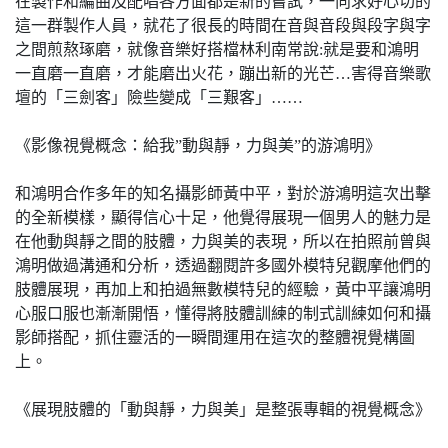
在製作和編曲及配唱各方面都是新的嘗試，一向求好心切的
這一群製作人員，就花了很長的時間在音與音段與段字與字
之間煎熬琢磨，就像音樂好搭檔林利南常說:就是要和鴻明
一直磨一直磨，才能磨出火花，蹦出新的光芒…害得音樂歌
壇的「三劍客」險些變成「三艱客」……
《影像視覺概念：給我”動與靜，力與美”的游鴻明》
和鴻明合作多年的知名攝影師黃中平，對於游鴻明這次出擊
的全新模樣，顯得信心十足，他覺得展現一個男人的魅力是
在他動與靜之間的肢體，力與美的表現，所以在拍照前曾與
鴻明做過溝通和分析，透過翻閱許多國外模特兒觀摩他們的
肢體展現，再加上和拍過無數模特兒的經驗，黃中平讓鴻明
心服口服也漸漸開悟，懂得將肢體訓練的制式訓練如何和攝
影師搭配，抓住靈活的一瞬間運用在這次的整體視覺構圖
上。
《展現肢體的「動與靜，力與美」是整張專輯的視覺概念》