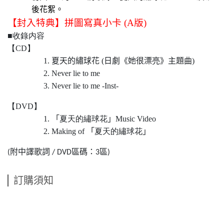
後花絮。
【封入特典】拼圖寫真小卡 (A版)
■收錄内容
【CD】
夏天的繡球花 (日劇《她很漂亮》主題曲)
Never lie to me
Never lie to me -Inst-
【DVD】
「
夏天的繡球花
」
Music Video
Making of
「
夏天的繡球花
」
附中譯歌詞
區碼：
區
(
/ DVD
3
)
訂購須知