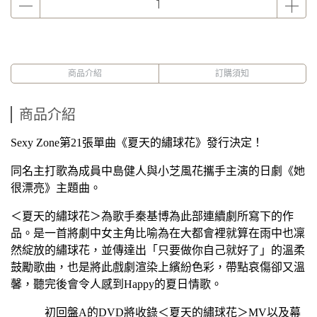
商品介紹
訂購須知
商品介紹
Sexy Zone
第
21
張單曲《夏天的繡球花》發行決定！
同名主打歌為成員中島健人與小芝風花攜手主演的日劇《她
很漂亮》主題曲。
＜夏天的繡球花＞為歌手秦基博為此部連續劇所寫下的作
品。是一首將劇中女主角比喻為在大都會裡就算在雨中也凜
然綻放的繡球花，並傳達出「只要做你自己就好了」
的溫柔
鼓勵歌曲
，也是將此戲劇渲染上繽紛色彩，帶點哀傷卻又溫
馨，聽完後會令人感到
Happy
的夏日情歌。
初回盤
A
的
DVD
將收錄＜夏天的繡球花＞
MV
以及幕