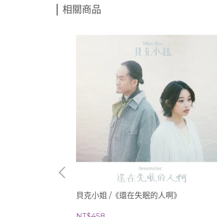
相關商品
)
貝克小姐 /《還在失眠的人啊》
NT$458