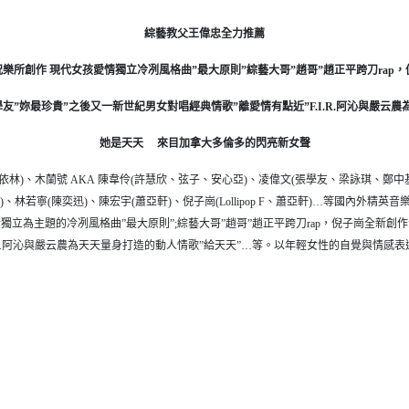
綜藝教父王偉忠全力推薦
況樂所創作
現代女孩愛情獨立冷冽風格曲
”
最大原則
”
綜藝大哥
”
趙哥
”
趙正平跨刀
rap
，
學友
”
妳最珍貴
”
之後又一新世紀男女對唱經典情歌
”
離愛情有點近
”F.I.R.
阿沁與嚴云農
她是天天
來目加拿大多倫多的閃亮新女聲
(蔡依林)、木蘭號 AKA 陳韋伶(許慧欣、弦子、安心亞)、凌偉文(張學友、梁詠琪、鄭中基
嵐)、林若寧(陳奕迅)、陳宏宇(蕭亞軒)、倪子崗(Lollipop F、蕭亞軒)…等國內外精英
對愛情獨立為主題的冷冽風格曲”最大原則”;綜藝大哥”趙哥”趙正平跨刀rap，倪子崗全新創
.I.R.阿沁與嚴云農為天天量身打造的動人情歌”給天天”…等。以年輕女性的自覺與情