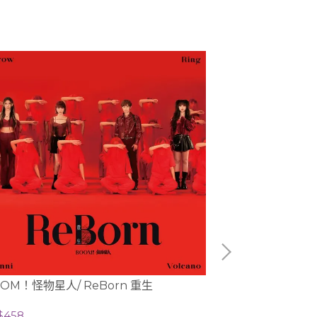
何以奇/黑白世界 (
NT$428
OM！怪物星人/ ReBorn 重生
$458