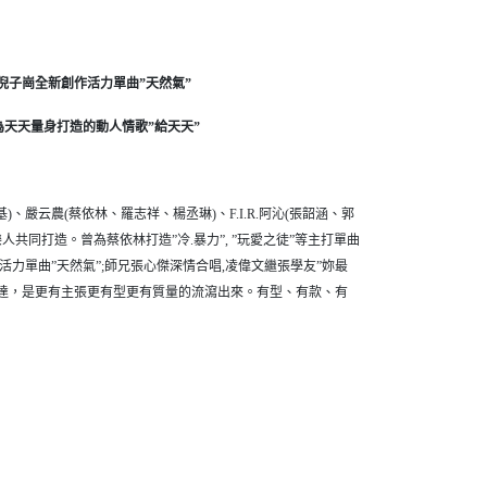
倪子崗全新創作活力單曲
”
天然氣
”
為天天量身打造的動人情歌
”
給天天
”
)、嚴云農(蔡依林、羅志祥、楊丞琳)、F.I.R.阿沁(張韶涵、郭
音樂人共同打造。曾為蔡依林打造”冷.暴力”, ”玩愛之徒”等主打單曲
作活力單曲”天然氣”;師兄張心傑深情合唱,凌偉文繼張學友”妳最
感表達，是更有主張更有型更有質量的流瀉出來。有型、有款、有