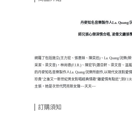
丹麥知名音樂製作人
La. Quang/
師兄張心傑深情合唱
,
凌偉文繼張
網羅了包括施立(王力宏、張惠妹、陳奕迅)、La. Quang/況樂
采潔、梁文音)，林尚德(F.I.R.)、陳宏宇(蕭亞軒、梁文音、溫
的丹麥知名音樂製作人La. Quang/況樂所創作,以現代女孩
珍貴”之後又一新世紀男女對唱經典情歌”離愛情有點近”;到F
主張，她是次世代閃亮新女聲~~天天~~
訂購須知