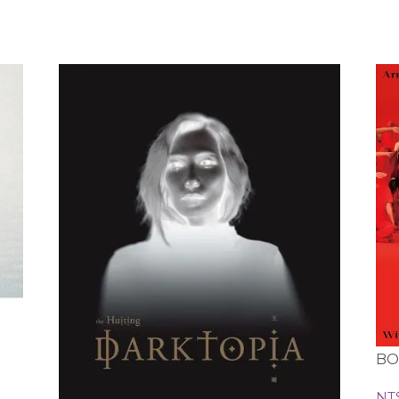
BO
NT