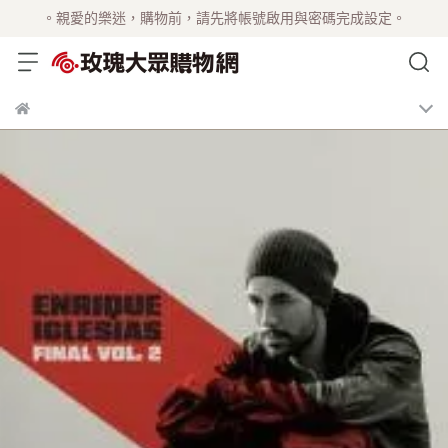
。親愛的樂迷，購物前，請先將帳號啟用與密碼完成設定。