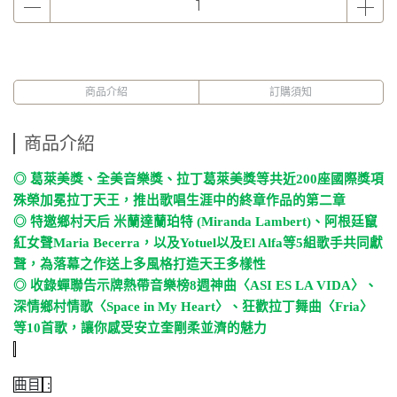
商品介紹
訂購須知
商品介紹
◎
葛萊美獎、全美音樂獎、拉丁葛萊美獎等共近
200
座國際獎項
殊榮加冕拉丁天王，推出歌唱生涯中的終章作品的第二章
◎
特邀鄉村天后
米蘭達蘭珀特
(Miranda Lambert)
、阿根廷竄
紅女聲
Maria Becerra
，以及
Yotuel
以及
El Alfa
等
5
組歌手共同獻
聲，為落幕之作送上多風格打造天王多樣性
◎
收錄蟬聯告示牌熱帶音樂榜
8
週神曲〈
ASI ES LA VIDA
〉、
深情鄉村情歌〈
Space in My Heart
〉、狂歡拉丁舞曲〈
Fria
〉
等
10
首歌，讓你感受安立奎剛柔並濟的魅力
曲目
: