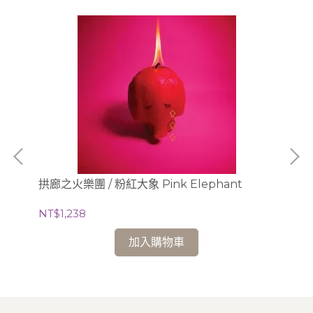
P彩
拱廊之火樂團 / 粉紅大象 Pink Elephant
麥可
NT$1,238
NT
加入購物車