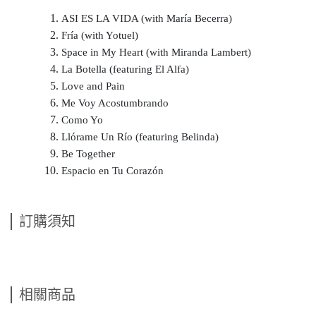
ASI ES LA VIDA (with María Becerra)
Fría (with Yotuel)
Space in My Heart (with Miranda Lambert)
La Botella (featuring El Alfa)
Love and Pain
Me Voy Acostumbrando
Como Yo
Llórame Un Río (featuring Belinda)
Be Together
Espacio en Tu Corazón
訂購須知
相關商品