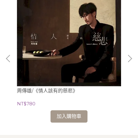
周傳雄/《情人該有的慈悲》
呂允
NT$780
NT
加入購物車