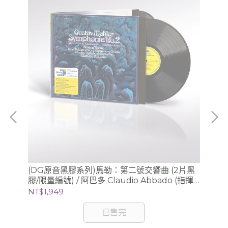
、
(DG原音黑膠系列)馬勒：第二號交響曲 (2片黑
(
利謝茲
膠/限量編號) / 阿巴多 Claudio Abbado (指揮)
膠/
芝加哥交響樂團
NT$1,949
NT
已售完