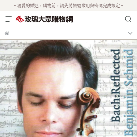
。親愛的樂迷，購物前，請先將帳號啟用與密碼完成設定。