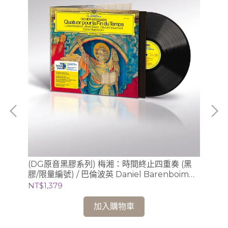
(DG原音黑膠系列) 梅湘：時間終止四重奏 (黑
(
膠/限量編號) / 巴倫波英 Daniel Barenboim
梅湘
(鋼琴)
基 
NT$1,379
NT
加入購物車