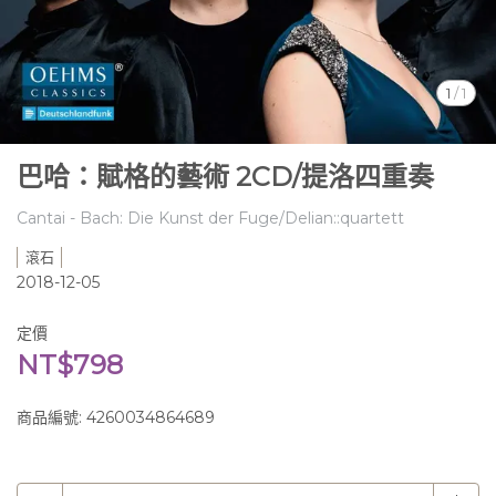
1
/
1
巴哈：賦格的藝術 2CD/提洛四重奏
Cantai - Bach: Die Kunst der Fuge/Delian::quartett
滾石
2018-12-05
定價
NT$798
商品編號:
4260034864689