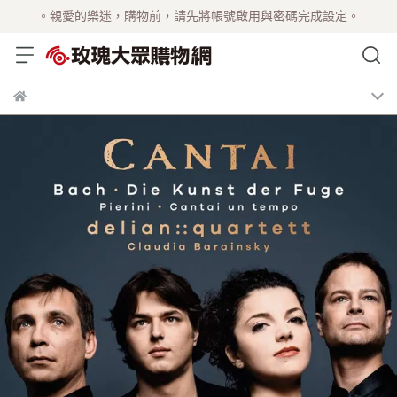
。親愛的樂迷，購物前，請先將帳號啟用與密碼完成設定。