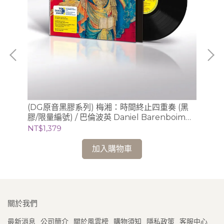
、
(DG原音黑膠系列) 梅湘：時間終止四重奏 (黑
(D
利謝茲
膠/限量編號) / 巴倫波英 Daniel Barenboim
模 
(鋼琴)
NT$1,379
NT
加入購物車
關於我們
最新消息
公司簡介
關於風雲榜
購物須知
隱私政策
客服中心