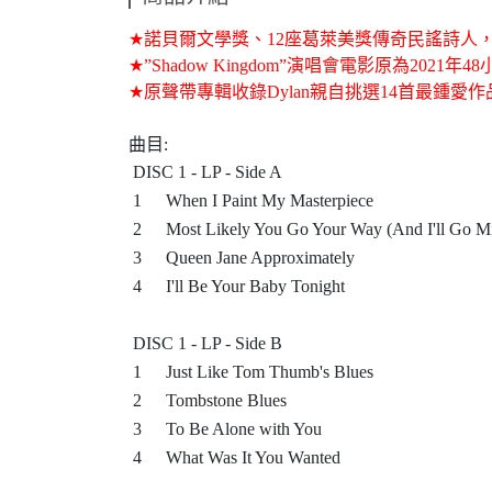
★
諾貝爾文學獎、
12
座葛萊美獎傳奇民謠詩人
★
”Shadow Kingdom”
演唱會電影原為
2021
年
48
★
原聲帶專輯收錄
Dylan
親自挑選
14
首最鍾愛作
曲目
:
DISC 1 - LP - Side A
1
When I Paint My Masterpiece
2
Most Likely You Go Your Way (And I'll Go
3
Queen Jane Approximately
4
I'll Be Your Baby Tonight
DISC 1 - LP - Side B
1
Just Like Tom Thumb's Blues
2
Tombstone Blues
3
To Be Alone with You
4
What Was It You Wanted