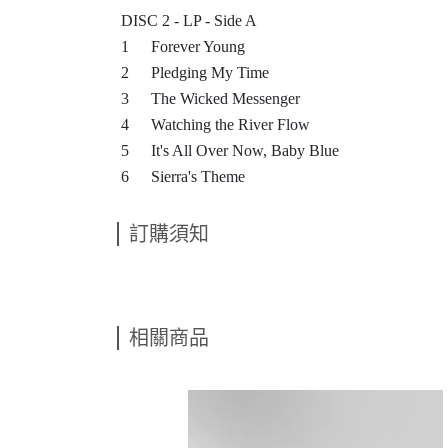
DISC 2 - LP - Side A
1
Forever Young
2
Pledging My Time
3
The Wicked Messenger
4
Watching the River Flow
5
It's All Over Now, Baby Blue
6
Sierra's Theme
訂購須知
相關商品