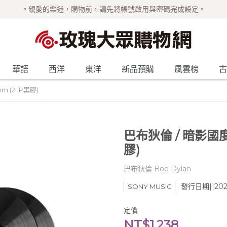
。親愛的樂迷，購物前，請先將帳號啟用與密碼完成設定。
華語
西洋
東洋
新品預購
風雲榜
古
m (2LP黑膠)
巴布狄倫 / 暗影國度 
膠)
巴布狄倫 Bob Dylan
發行日期||2023
SONY MUSIC
定價
NT$1,238