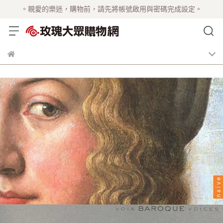
。親愛的樂迷，購物前，請先將帳號啟用與密碼完成設定。