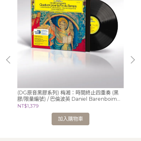
梁仁
(DG原音黑膠系列) 梅湘：時間終止四重奏 (黑
(
膠/限量編號) / 巴倫波英 Daniel Barenboim
膠/
(鋼琴)
NT$1,379
NT
加入購物車