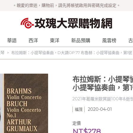
。親愛的樂迷，購物前，請先將帳號啟用與密碼完成設定。
華語
西洋
東洋
新品預購
風雲榜
古
提琴
布拉姆斯：小提琴協奏曲，D大調OP.77 布魯赫：小提琴協奏曲，第1號，
布拉姆斯：小提琴協
小提琴協奏曲，第1號
2021年葛羅米歐冥誕100年&逝
2020-04-01
福茂
定價
NT$278