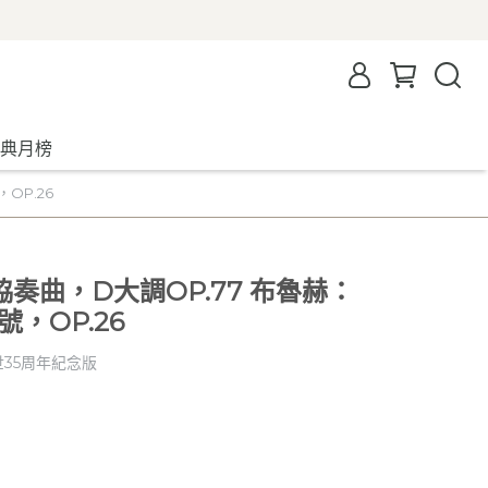
典月榜
OP.26
奏曲，D大調OP.77 布魯赫：
，OP.26
世35周年紀念版