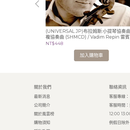
提琴協奏曲 & 蕭
(UNIVERSAL JP)布拉姆斯:小提琴協奏
 / 柯岡
複協奏曲 (SHMCD) / Vadim Repin 雷賓
提琴)，Riccardo Chailly 夏伊 (指揮)
NT$448
加入購物車
關於我們
聯絡資訊
最新消息
客服專線：(0
公司簡介
客服時間：週
關於風雲榜
12:00 13
購物須知
例假日除外