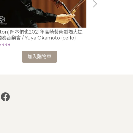
xton)岡本侑也2021年高崎藝術劇場大提
(Spectrum
奏音樂會 / Yuya Okamoto (cello)
士塔高維奇第一號
Leonid Kogan
$998
NT$588
加入購物車