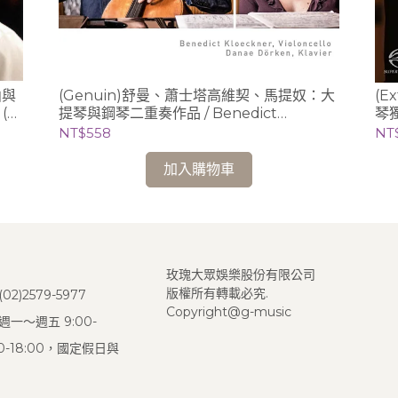
曲與
(Genuin)舒曼、蕭士塔高維契、馬提奴：大
(E
 (小
提琴與鋼琴二重奏作品 / Benedict
琴獨
Kloeckner (cello)、Danae Dörken
NT$558
NT
(piano)
加入購物車
玫瑰大眾娛樂股份有限公司
版權所有轉載必究.
2)2579-5977
Copyright@g-music
一～週五 9:00-
:00-18:00，國定假日與