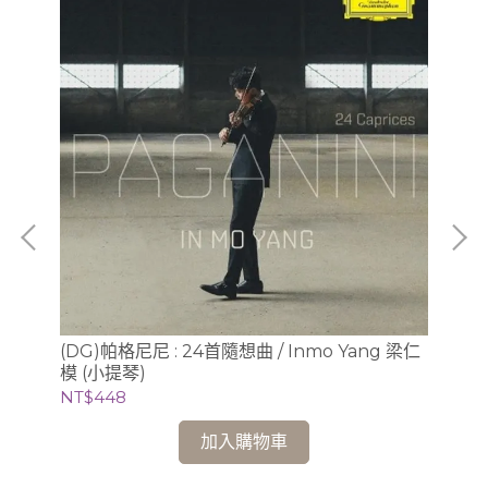
肯尼•
(DG)帕格尼尼 : 24首隨想曲 / Inmo Yang 梁仁
(
模 (小提琴)
梅湘
Li
NT$448
NT$
加入購物車