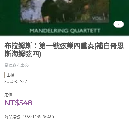
1
/
1
布拉姆斯：第一號弦樂四重奏(補白哥恩
斯海姆弦四)
曼德霖四重奏
上揚
2005-07-22
定價
NT$548
商品編號:
4022143975034