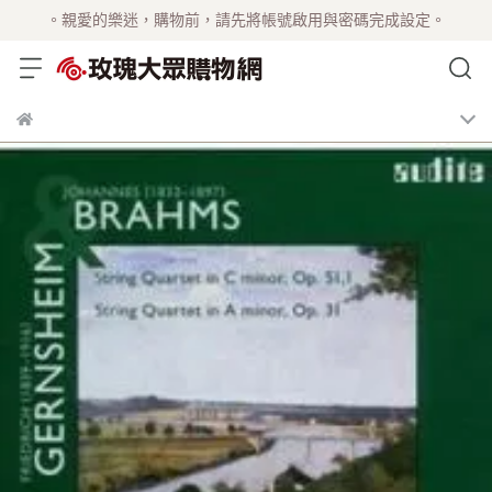
。親愛的樂迷，購物前，請先將帳號啟用與密碼完成設定。