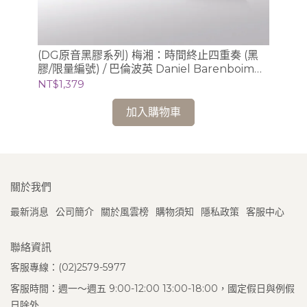
曲全
(DG原音黑膠系列) 梅湘：時間終止四重奏 (黑
(
膠/限量編號) / 巴倫波英 Daniel Barenboim
膠/
(鋼琴)
芝
NT$1,379
NT
加入購物車
關於我們
最新消息
公司簡介
關於風雲榜
購物須知
隱私政策
客服中心
聯絡資訊
客服專線：(02)2579-5977
客服時間：週一～週五 9:00-12:00 13:00-18:00，國定假日與例假
日除外