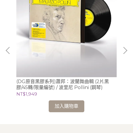
奧
(DG原音黑膠系列)蕭邦：波蘭舞曲輯 (2片黑
(
膠/45轉/限量編號) / 波里尼 Pollini (鋼琴)
梅湘
基 
NT$1,949
NT
加入購物車