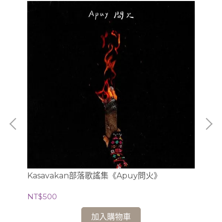
Kasavakan部落歌謠集《Apuy問火》
NT
NT$500
加入購物車