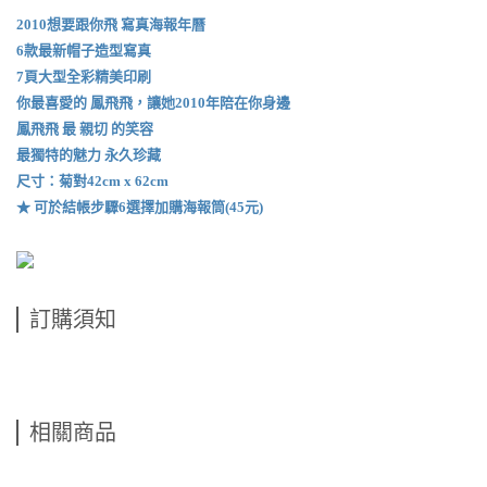
2010想要跟你飛 寫真海報年曆
6款最新帽子造型寫真
7頁大型全彩精美印刷
你最喜愛的 鳳飛飛，讓她2010年陪在你身邊
鳳飛飛 最 親切 的笑容
最獨特的魅力 永久珍藏
尺寸：菊對42cm x 62cm
★ 可於結帳步驟6選擇加購海報筒(45元)
訂購須知
相關商品