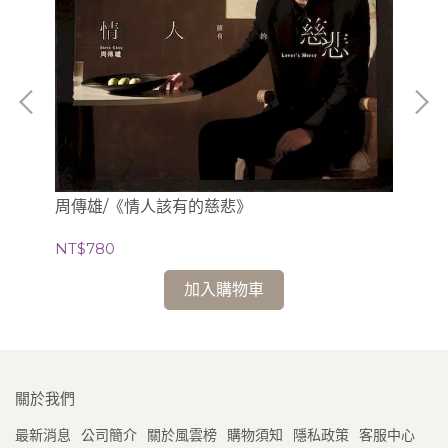
周傳雄/《情人該有的慈悲》
貝
NT$780
NT
加入購物車
關於我們
最新消息
公司簡介
關於風雲榜
購物須知
隱私政策
客服中心