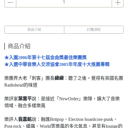
商品介紹
訂購須知
商品介紹
★入圍2006年第十七屆金曲獎最佳樂團獎
★入選中華音樂人交流協會2005年年度十大推薦專輯
樂團界大老「刺客」團長
緯緯
：聽了之後，覺得有英國名團
Radiohead的味道
樂評家
葉雲平
說：是接近「NewOrder」樂隊，擴大了音樂
領域、融合多樣樂風
樂評人
翁嘉銘
說：融匯Britpop、Electron hoardcore-punk、
Post-rock、緩飆、World等樂風的多元氣息，甚至有lounge的