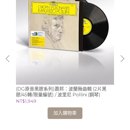
(DG原音黑膠系列)蕭邦：波蘭舞曲輯 (2片黑
【
膠/45轉/限量編號) / 波里尼 Pollini (鋼琴)
輯 (5片黑膠) / Jan Lisiecki 利謝茲基 (鋼琴、指
揮
NT$1,949
NT
加入購物車