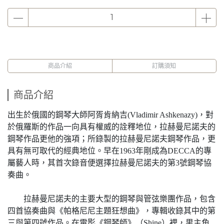
商品介紹
訂購須知
商品介紹
出生於俄國的鋼琴大師阿胥肯納吉(Vladimir Ashkenazy)，對
於俄羅斯的作品一向具有權威的詮釋地位，拉赫曼尼諾夫的
鋼琴作品更他的強項；所錄製的拉赫曼尼諾夫鋼琴作品，更
具有無可取代的經典地位。早在1963年剛成為DECCA的專
屬藝人時，其首次錄音便選擇拉赫曼尼諾夫的第3號鋼琴協
奏曲。
拉赫曼尼諾夫的主要大型的鋼琴與管弦樂團作品，包含
四首協奏曲與《帕格尼尼主題狂想曲》，專輯收錄其中的第
三與第四號作品。在電影《鋼琴師》（Shine）裡，男主角