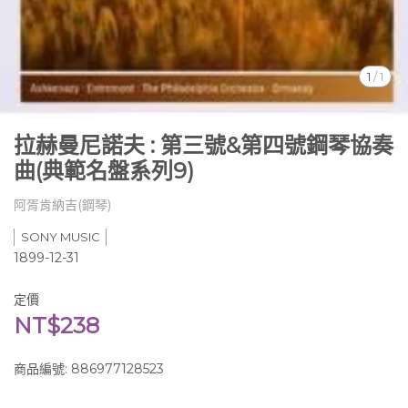
1
/
1
拉赫曼尼諾夫 : 第三號&第四號鋼琴協奏
曲(典範名盤系列9)
阿胥肯納吉(鋼琴)
SONY MUSIC
1899-12-31
定價
NT$238
商品編號:
886977128523