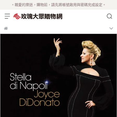
。親愛的樂迷，購物前，請先將帳號啟用與密碼完成設定。