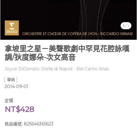
1
/
1
拿坡里之星－美聲歌劇中罕見花腔詠嘆
調/狄度娜朵-次女高音
Joyce DiDonato: Stella di Napoli - Bel Canto Arias
華納
2014-09-01
定價
NT$428
商品編號:
825646365623