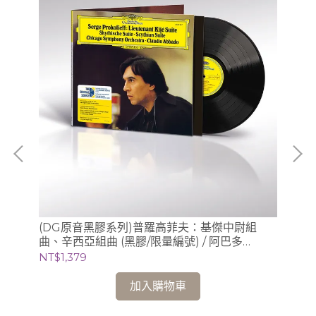
曲全
(DG原音黑膠系列)普羅高菲夫：基傑中尉組
(C
曲、辛西亞組曲 (黑膠/限量編號) / 阿巴多
Pi
Claudio Abbado (指揮) 芝加哥交響樂團
NT$1,379
NT
加入購物車