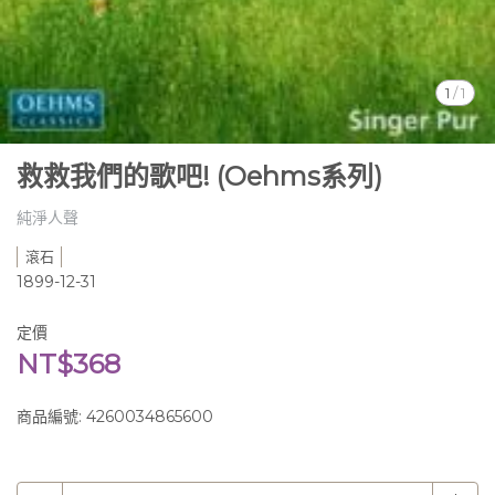
1
/
1
救救我們的歌吧! (Oehms系列)
純淨人聲
滾石
1899-12-31
定價
NT$368
商品編號:
4260034865600