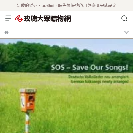
。親愛的樂迷，購物前，請先將帳號啟用與密碼完成設定。