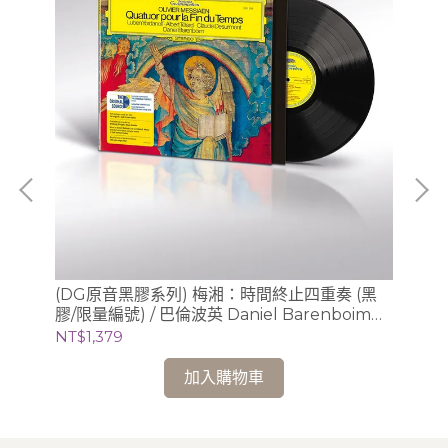
曲全
(DG原音黑膠系列) 梅湘：時間終止四重奏 (黑
(S
膠/限量編號) / 巴倫波英 Daniel Barenboim
Sc
(鋼琴)
錄音
NT$1,379
NT
加入購物車