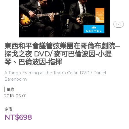
1
/
1
東西和平會議管弦樂團在哥倫布劇院─
探戈之夜 DVD/ 麥可巴倫波因-小提
琴、巴倫波因-指揮
A Tango Evening at the Teatro Colón DVD / Daniel
Barenboim
華納
2018-06-01
定價
NT$698