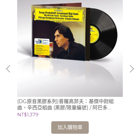
提琴
(DG原音黑膠系列)普羅高菲夫：基傑中尉組
(
o)
曲、辛西亞組曲 (黑膠/限量編號) / 阿巴多
梅湘
Claudio Abbado (指揮) 芝加哥交響樂團
基 
NT$1,379
NT
加入購物車