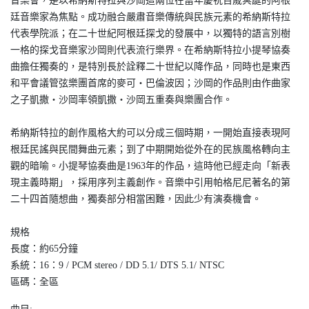
音樂會，是以希納斯特拉與沙岡這兩位在當年慶祝百歲冥誕的阿根
廷音樂家為焦點。成功融合嚴肅音樂傳統與民族元素的希納斯特拉
代表學院派；在二十世紀阿根廷探戈的發展中，以獨特的語言別樹
一格的探戈音樂家沙岡則代表流行樂界。在希納斯特拉小提琴協奏
曲擔任獨奏的，是特別長於詮釋二十世紀以降作品，同時也是東西
和平會議管弦樂團首席的麥可‧巴倫波因；沙岡的作品則由作曲家
之子凱撒‧沙岡率領凱撒‧沙岡五重奏與樂團合作。
希納斯特拉的創作風格大約可以分成三個時期，一開始直接表現阿
根廷民謠與民間舞曲元素；到了中期開始從外在的民族風格轉向主
觀的暗喻。小提琴協奏曲是1963年的作品，這時他已經走向「新表
現主義時期」，採用序列主義創作。音樂中引用帕格尼尼著名的第
二十四首隨想曲，獨奏部分相當困難，因此少有演奏機會。
規格
長度：約65分鐘
系統：16：9 / PCM stereo / DD 5.1/ DTS 5.1/ NTSC
區碼：全區