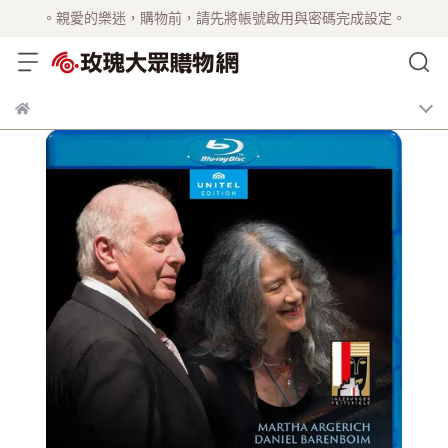
。親愛的樂迷，購物前，請先將帳號啟用與密碼完成設定。