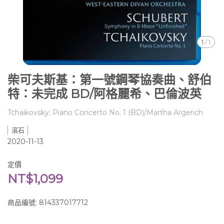
1
/
1
柴可夫斯基：第一號鋼琴協奏曲、舒伯
特：未完成 BD/阿格麗希、巴倫波英
Tchaikovsky: Piano Concerto No. 1 (BD)/Martha Argerich
滾石
2020-11-13
定價
NT$1,099
商品編號:
814337017712