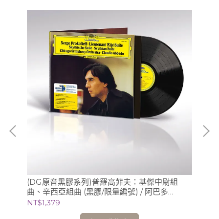
：聲
(DG原音黑膠系列)普羅高菲夫：基傑中尉組
(S
音)、
曲、辛西亞組曲 (黑膠/限量編號) / 阿巴多
Sc
Claudio Abbado (指揮) 芝加哥交響樂團
錄音
NT$1,379
NT