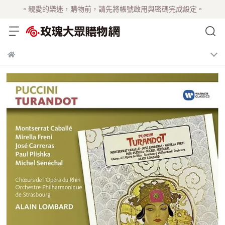
。親愛的樂迷，購物前，請先將帳號啟用與密碼完成設定。