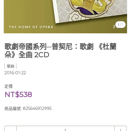
1
/
1
歌劇帝國系列─普契尼：歌劇 《杜蘭
朵》全曲 2CD
華納
2016-01-22
定價
NT$538
商品編號:
825646912995