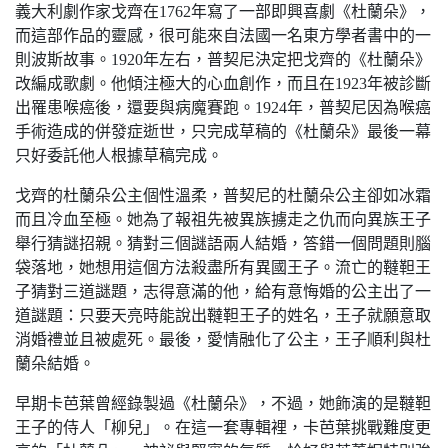
義大利劇作家戈齊在1762年寫了一部即興喜劇《杜蘭朵》，
而這部作品的靈感，很可能來自法國一名東方學者書中的一
則波斯故事。1920年左右，普契尼決定把戈齊的《杜蘭朵》
改編成歌劇。他傾注極大的心血創作，而且在1923年被診斷
出罹患喉癌後，還要與病魔賽跑。1924年，普契尼因為喉癌
手術造成的併發症逝世，只完成草稿的《杜蘭朵》最後一幕
只好委託他人根據草稿完成。
戈齊的杜蘭朵公主個性溫柔，普契尼的杜蘭朵公主卻如冰霜
而且冷血至極。她為了報祖先被異族擄走之仇而向異族王子
舉行猜謎招親。猜對三個謎語兩人結婚，答錯一個問題則腦
袋落地，她想用這個方法殺盡所有異國王子。流亡的韃靼王
子猜對三道謎題，志得意滿的他，給有意悔婚的公主出了一
道謎題：只要天亮時能說出韃靼王子的姓名，王子就願意取
消婚禮並且被處死。最後，愛情融化了公主，王子順利與杜
蘭朵結婚。
早期卡芭葉曾經錄製過《杜蘭朵》，不過，她飾演的是韃靼
王子的侍人「柳兒」。在這一套專輯裡，卡芭葉挑戰難度更