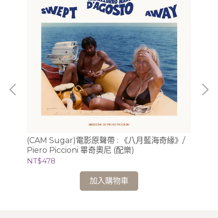
 &
(D
(CAM Sugar)電影原聲帶 : 《八月藍海奇緣》/
)
威勒
Piero Piccioni 畢奇奧尼 (配樂)
NT
NT$478
加入購物車