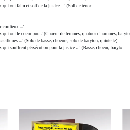
i ont faim et soif de la justice ...' (Soli de ténor
icordieux ...'
x qui ont le coeur pur...' (Choeur de femmes, quatuor d'hommes, baryt
cifiques ...' (Solo de basse, choeurs, solo de baryton, quintette)
ui souffrent pérsécution pour la justice ...' (Basse, choeur, baryto