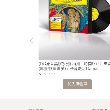
芙 Annlies
(DG原音黑膠系列) 梅湘：時間終止四重奏
─ 巴哈大提琴無伴奏全
(黑膠/限量編號) / 巴倫波英 Daniel
homson版)
Barenboim (鋼琴)
NT$1,379
加入購物車