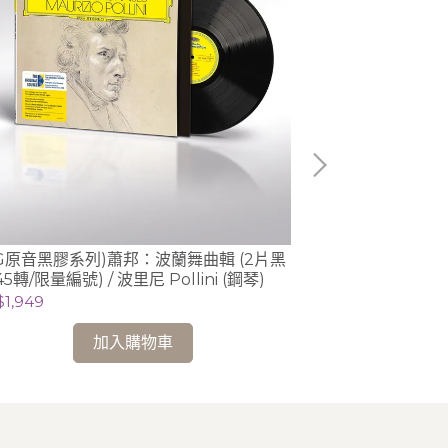
DG原音黑膠系列)蕭邦：波蘭舞曲輯 (2片黑
(Spectrum)德
45轉/限量編號) / 波里尼 Pollini (鋼琴)
Schmidt de
曲錄音 2CD (Du
$1,949
NT$898
加入購物車