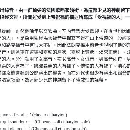
演出錄音，由一群頂尖的法國歌唱家領銜，為這部少見的神劇留下
一段經文裡，所闡述受到上帝祝福的描述所寫成「受祝福的人」一
風琴師，雖然他晚年以交響曲、室內音樂大受歡迎，在後世也因
福的人」，是採用聖經馬太福音中描寫基督在山上傳道的一段經
為和路克福音中有很大不同，因此法朗克採用前者也說明了他的
福音，則著重在道德和靈魂的層次（靈魂上貧窮、渴求正義）。
福的人。分別動用了女高音、次女高音、女低音、男高音兩位、
溫柔的人有福了、饑渴慕義的人有福了、憐憫的人有福了、清心
前都沒機會聽到公開演出的機會。而在近代也很少有演出和錄音
歌唱家領銜，為這部少見的神劇留下了權威性的詮釋。
vres d'esprit ...' (choeur et baryton)
qui sont doux ...' (Choeurs, soli et baryton solo)
ui pleurent ...' (Choeurs, soli et baryton solo)