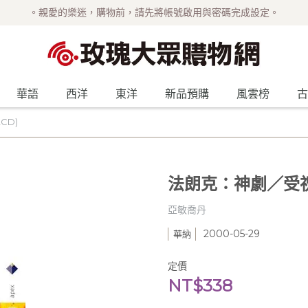
。親愛的樂迷，購物前，請先將帳號啟用與密碼完成設定。
華語
西洋
東洋
新品預購
風雲榜
古
CD)
法朗克：神劇／受祝
亞敏喬丹
2000-05-29
華納
定價
NT$338