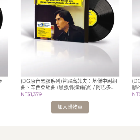
(DG原音黑膠系列)普羅高菲夫：基傑中尉組
(
曲、辛西亞組曲 (黑膠/限量編號) / 阿巴多
膠/
Claudio Abbado (指揮) 芝加哥交響樂團
NT$1,379
NT
加入購物車