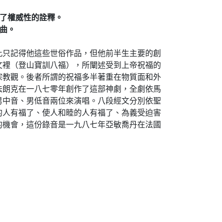
了權威性的詮釋。
曲。
此只記得他這些世俗作品，但他前半生主要的創
文裡（登山寶訓八福），所闡述受到上帝祝福的
宗教觀。後者所謂的祝福多半著重在物質面和外
法朗克在一八七零年創作了這部神劇，全劇依馬
男中音、男低音兩位來演唱。八段經文分別依聖
的人有福了、使人和睦的人有福了、為義受迫害
的機會，這份錄音是一九八七年亞敏喬丹在法國