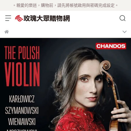
。親愛的樂迷，購物前，請先將帳號啟用與密碼完成設定。