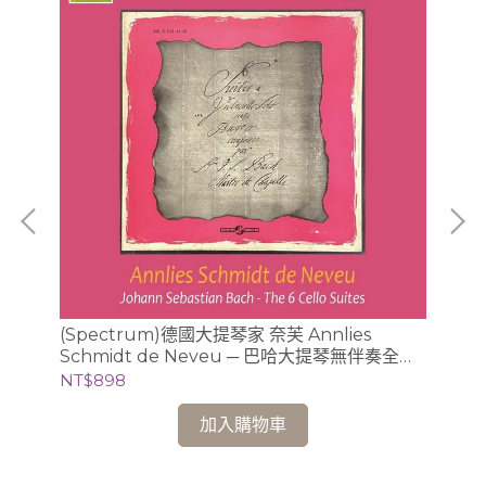
曲全
(Spectrum)德國大提琴家 奈芙 Annlies
(D
Schmidt de Neveu ─ 巴哈大提琴無伴奏全曲
模 
錄音 2CD (Ducretet-Thomson版)
NT$898
NT
加入購物車