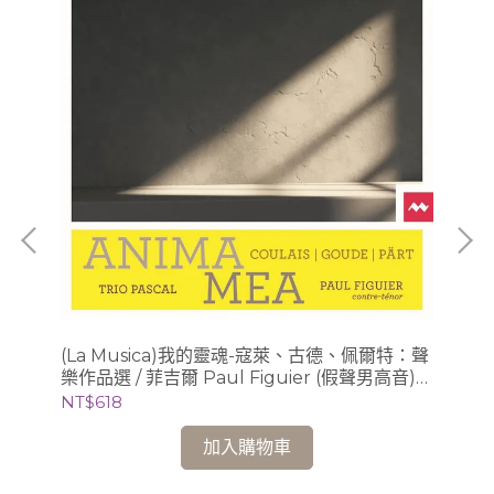
(La Musica)我的靈魂-寇萊、古德、佩爾特：聲
【2
樂作品選 / 菲吉爾 Paul Figuier (假聲男高音)、
格藝
Trio Pascal
納四
NT$618
NT
Qu
加入購物車