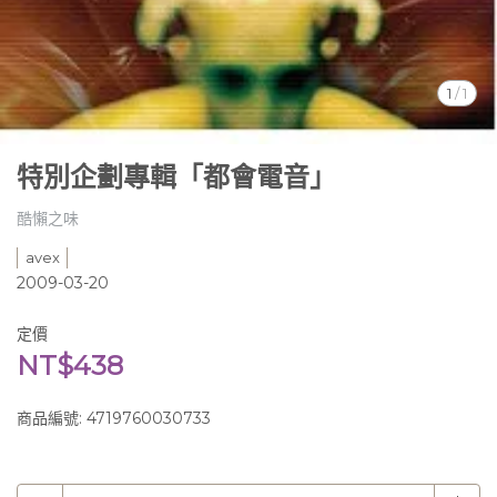
1
/
1
特別企劃專輯「都會電音」
酷懶之味
avex
2009-03-20
定價
NT$438
商品編號:
4719760030733