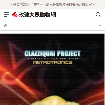
。親愛的樂迷，購物前，請先將帳號啟用與密碼完成設定。