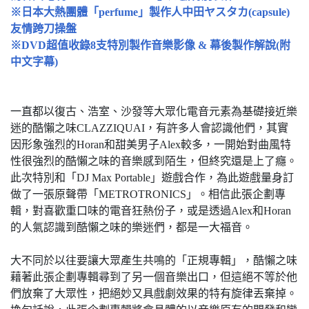
※日本大熱團體「perfume」製作人中田ヤスタカ(capsule)
友情跨刀操盤
※DVD超值收錄8支特別製作音樂影像 & 幕後製作解說(附
中文字幕)
一直都以復古、浩室、沙發等大眾化電音元素為基礎接近樂
迷的酷懶之味CLAZZIQUAI，有許多人會認識他們，其實
因形象強烈的Horan和甜美男子Alex較多，一開始對曲風特
性很強烈的酷懶之味的音樂感到陌生，但終究還是上了癮。
此次特別和「DJ Max Portable」遊戲合作，為此遊戲量身訂
做了一張原聲帶「METROTRONICS」。相信此張企劃專
輯，對喜歡重口味的電音狂熱份子，或是透過Alex和Horan
的人氣認識到酷懶之味的樂迷們，都是一大福音。
大不同於以往要讓大眾產生共鳴的「正規專輯」，酷懶之味
藉著此張企劃專輯尋到了另一個音樂出口，但這絕不等於他
們放棄了大眾性，把絕妙又具戲劇效果的特有旋律丟棄掉。